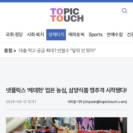
검
색
국회·정당
사회·복지
경제터치
해외토픽
Sports
연예수첩
건
오뚜기 케챂 55년, 1인당 100개씩 먹었다
사기꾼이 주무른 제주 선거, 직원 강제 동원
종합 >
대출 막고 공급 확대? 안철수 "앞뒤 안 맞아"
오뚜기 케챂 55년, 1인당 100개씩 먹었다
넷플릭스 '케데헌' 업은 농심, 삼양식품 맹추격 시작됐다!
2025-09-12 12:51
이미윤 기자
(miyoon@topictouch.com)