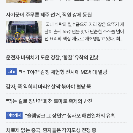
서울 강남구 논현동에 위치한 오키친..
사기꾼이 주무른 제주 선거, 직원 강제 동원
국내 식탁의 필수품으로 자리 잡은 오뚜기 케
챂이 출시 55주년을 맞아 단순한 소스를 넘어
선 요리의 핵심 재료로 재조명받고 있다. 최근
서울 강남구 논현동에 위치한 오키친..
운전자 바꿔치기 도운 경찰, ‘향찰’ 유착의 민낯
"너 T야?" 감정 체험형 전시에 MZ세대 열광
Life
감자, 푹 익히지 마라? 살짝 볶아야 혈당 뚝
"먹는 걸로 장난?" 화천 토마토 축제의 반전
"슬램덩크 그 장면?" 청사포 해변열차의 유혹
여행레저
치료제 없는 중국, 환자들은 각자도생 전쟁 중