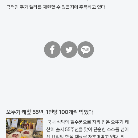
극적인 주가 랠리를 재현할 수 있을지에 주목하고 있다.
페
트
카
이
위
카
스
터
오
북
톡
오뚜기 케챂 55년, 1인당 100개씩 먹었다
국내 식탁의 필수품으로 자리 잡은 오뚜기 케
챂이 출시 55주년을 맞아 단순한 소스를 넘어
선 요리의 핵심 재료로 재조명받고 있다. 최근