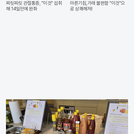
찌릿찌릿 관절통증, "이것" 섭취
마른기침,가래 불편함 "이것"으
해 14일만에 완화
로 상쾌해져!