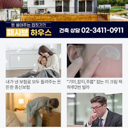
내가 낸 보험료 모두 돌려주는 든
"기미,잡티,주름" 잡는 이 크림 딱
든한 종신보험
하루2번 발라