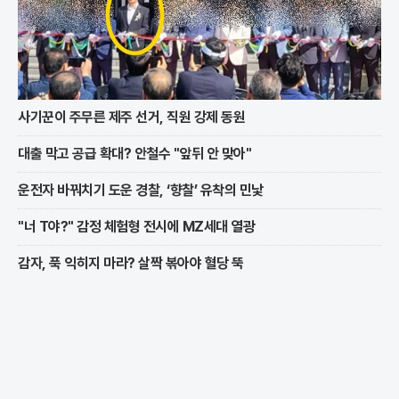
사기꾼이 주무른 제주 선거, 직원 강제 동원
대출 막고 공급 확대? 안철수 "앞뒤 안 맞아"
운전자 바꿔치기 도운 경찰, ‘향찰’ 유착의 민낯
"너 T야?" 감정 체험형 전시에 MZ세대 열광
감자, 푹 익히지 마라? 살짝 볶아야 혈당 뚝