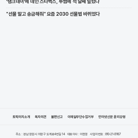
‘탱크데이’에 데인 스타벅스, 투썸에 석 달째 밀렸다
"선물 말고 송금해줘" 요즘 2030 선물법 바뀌었다
토픽터치소개
독자의견
불편신고
이메일무단수집거부
인터넷신문 윤리강령
주소 : 경남 창원시 의창구 도계로4번길 14
대표이사 : 이현정
사업자번호 : 810-21-01167