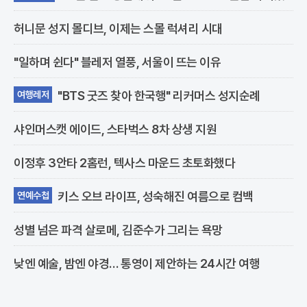
다
허니문 성지 몰디브, 이제는 스몰 럭셔리 시대
"일하며 쉰다" 블레저 열풍, 서울이 뜨는 이유
"BTS 굿즈 찾아 한국행" 리커머스 성지순례
여행레저
샤인머스캣 에이드, 스타벅스 8차 상생 지원
이정후 3안타 2홈런, 텍사스 마운드 초토화했다
키스 오브 라이프, 성숙해진 여름으로 컴백
연예수첩
성별 넘은 파격 살로메, 김준수가 그리는 욕망
낮엔 예술, 밤엔 야경… 통영이 제안하는 24시간 여행