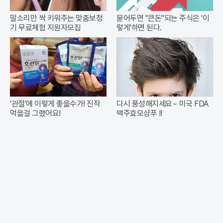
말소리만 싹 키워주는 맞춤보청
묻어두면 "큰돈"되는 주식은 '이
기 무료체험 지원자모집
렇게'하면 된다.
'관절'에 이렇게 좋을수가! 진작
다시 풍성해지세요~ 미국 FDA
먹을걸 그랬어요!
맥주효모샴푸 !!