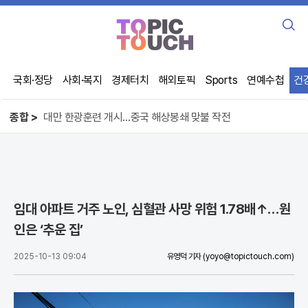
검
색
국회·정당
사회·복지
경제터치
해외토픽
Sports
연예수첩
건
"예능이 독 됐나"…정준원, 태도 논란에 외모 비하까지
놀런과 맷 데이먼의 재회…'오디세이'의 전율
종합 >
대만 한광훈련 개시…중국 해상봉쇄 맞불 작전
"예능이 독 됐나"…정준원, 태도 논란에 외모 비하까지
임대 아파트 거주 노인, 심혈관 사망 위험 1.78배↑…원
인은 ‘추운 집’
2025-10-13 09:04
유영덕 기자
(yoyo@topictouch.com)