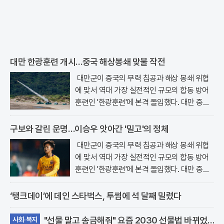
북
톡
대만 한광훈련 개시…중국 해상봉쇄 맞불 작전
대만군이 중국의 무력 침공과 해상 봉쇄 위협
에 맞서 역대 가장 실전적인 규모의 합동 방어
훈련인 '한광훈련'에 본격 돌입했다. 대만 중앙
통신 등 현지 매체에 따르면 올해로..
구보와 갈린 운명…이승우 앗아간 '밀고'의 정체
대만군이 중국의 무력 침공과 해상 봉쇄 위협
에 맞서 역대 가장 실전적인 규모의 합동 방어
훈련인 '한광훈련'에 본격 돌입했다. 대만 중앙
통신 등 현지 매체에 따르면 올해로..
‘탱크데이’에 데인 스타벅스, 투썸에 석 달째 밀렸다
"선물 말고 송금해줘" 요즘 2030 선물법 바뀌었
사회·복지