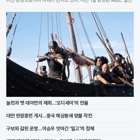
러싼 논쟁으로까지 사태가 번지고 있다. 지난 1일 방영된 MBC '놀면
뭐하니?'에 새 드라마 홍보차 등장한 정준원은 제작진의 즉흥 연기 요
청에 당황하며 제대로 대응하지 못하는 모
놀런과 맷 데이먼의 재회…'오디세이'의 전율
대만 한광훈련 개시…중국 해상봉쇄 맞불 작전
구보와 갈린 운명…이승우 앗아간 '밀고'의 정체