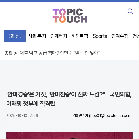
검
색
국회·정당
사회·복지
경제터치
해외토픽
Sports
연예수첩
건
오뚜기 케챂 55년, 1인당 100개씩 먹었다
사기꾼이 주무른 제주 선거, 직원 강제 동원
종합 >
대출 막고 공급 확대? 안철수 "앞뒤 안 맞아"
오뚜기 케챂 55년, 1인당 100개씩 먹었다
'안미경중'은 거짓, '반미친중'이 진짜 노선?"…국민의힘,
이재명 정부에 직격탄
2025-10-10 17:59
김희원 기자
(hee01@topictouch.com)