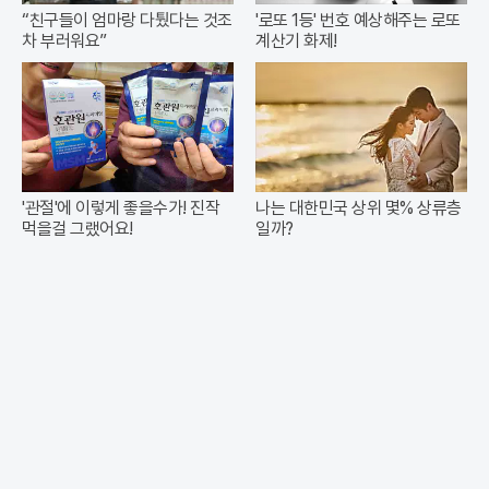
“친구들이 엄마랑 다퉜다는 것조
'로또 1등' 번호 예상해주는 로또
차 부러워요”
계산기 화제!
'관절'에 이렇게 좋을수가! 진작
나는 대한민국 상위 몇% 상류층
먹을걸 그랬어요!
일까?