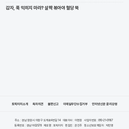
감자, 푹 익히지 마라? 살짝 볶아야 혈당 뚝
토픽터치소개
독자의견
불편신고
이메일무단수집거부
인터넷신문 윤리강령
주소 : 경남 창원시 의창구 도계로4번길 14
대표이사 : 이현정
사업자번호 : 810-21-01167
등록번호 : 경남 아02578
제호명 : 토픽터치
편집인 : 권진주
청소년보호책임자 : 박민영