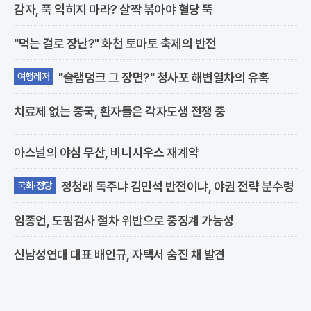
감자, 푹 익히지 마라? 살짝 볶아야 혈당 뚝
"먹는 걸로 장난?" 화천 토마토 축제의 반전
"슬램덩크 그 장면?" 청사포 해변열차의 유혹
여행레저
치료제 없는 중국, 환자들은 각자도생 전쟁 중
아스널의 야심 무산, 비니시우스 재계약
정청래 독주냐 김민석 반전이냐, 야권 전략 분수령
국회·정당
임종언, 도핑검사 절차 위반으로 중징계 가능성
신남성연대 대표 배인규, 자택서 숨진 채 발견