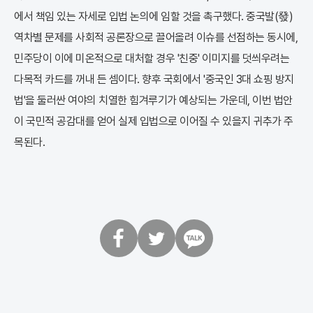
에서 책임 있는 자세로 입법 논의에 임할 것을 촉구했다. 중국발(發)
역차별 문제를 사회적 공론장으로 끌어올려 이슈를 선점하는 동시에,
민주당이 이에 미온적으로 대처할 경우 '친중' 이미지를 덧씌우려는
다목적 카드를 꺼내 든 셈이다. 향후 국회에서 '중국인 3대 쇼핑 방지
법'을 둘러싼 여야의 치열한 힘겨루기가 예상되는 가운데, 이번 법안
이 국민적 공감대를 얻어 실제 입법으로 이어질 수 있을지 귀추가 주
목된다.
페
트
카
이
위
카
스
터
오
북
톡