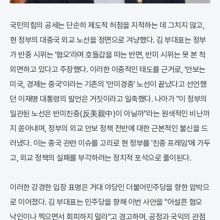
국민의힘의 공세는 단순히 제도적 허점을 지적하는 데 그치지 않고,
현 정부의 대중국 외교 노선을 정면으로 겨냥했다. 김 부대표는 정부
가 반중 시위는 '혐오'라며 호들갑을 떠는 반면, 반미 시위는 못 본 척
외면하고 있다고 주장했다. 이러한 이중적인 태도를 근거로, '안보는
미국, 경제는 중국'이라는 기존의 '안미경중' 노선이 끝났다고 선언했
던 이재명 대통령의 발언은 거짓이라고 일축했다. 나아가 "이 정부의
일관된 노선은 반미친중(反美親中)이 아닐까"라는 원색적인 비난까
지 쏟아내며, 정부의 외교 안보 정책 전반에 대한 근본적인 불신을 드
러냈다. 이는 중국 관련 이슈를 고리로 현 정부를 '친중 프레임'에 가두
고, 외교 정책의 실패를 부각하려는 정치적 포석으로 풀이된다.
이러한 강경한 입장 표명은 거대 야당인 더불어민주당을 향한 압박으
로 이어졌다. 김 부대표는 민주당을 향해 이번 사안을 "어설픈 혐오
낙인이나 찍으면서 회피하지 말라"고 경고하며, 공정과 국익의 관점