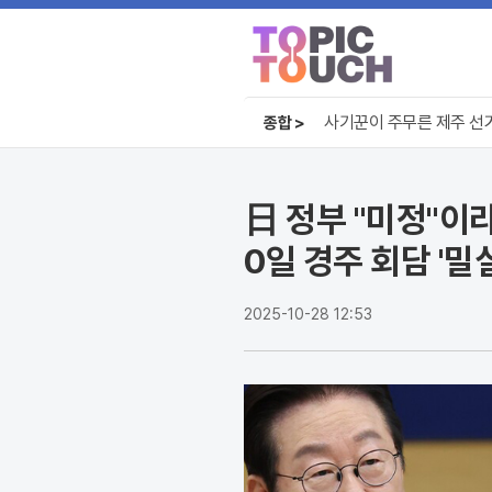
오뚜기 케챂 55년, 1인당
사기꾼이 주무른 제주 선거
종합 >
대출 막고 공급 확대? 안철
오뚜기 케챂 55년, 1인당
日 정부 "미정"이
0일 경주 회담 '밀
2025-10-28 12:53