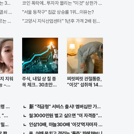
 3가지!!
코인 폭락에.. 투자자 몰리는 "이것" 상한가 포착해! 미리 투자..
밀열쇠 발견돼
"서울 동작구" 집값 상승률 1위…이유는?
 비밀! "뒷면 비추면 번호 보인다!?"
“고양시 지식산업센터” 1년후 가격 2배 된다..이유는?
지 지워
주식, 내일 상 칠 종
찌릿찌릿 관절통증,
능 ~모
목 체크.. 30초만에
"이것" 섭취해 14일
무료로
만에 완화
고령 쌍둥이 출산?
新 "적금형" 서비스 출시! 멤버십만 가입해도 "최신가전" 선
, "오늘만" 무료니까 꼭 오늘 확인하세요.
월3000만원 벌고 싶으면 "이 자격증"만 따면 된다.
비밀열쇠 발견돼
인삼10배, 마늘300배 '이것'먹자마자 "그곳" 땅땅해져..헉
살 쫙빠져!
목, 어깨 뭉치고 결리는 '통증' 파헤쳐보니