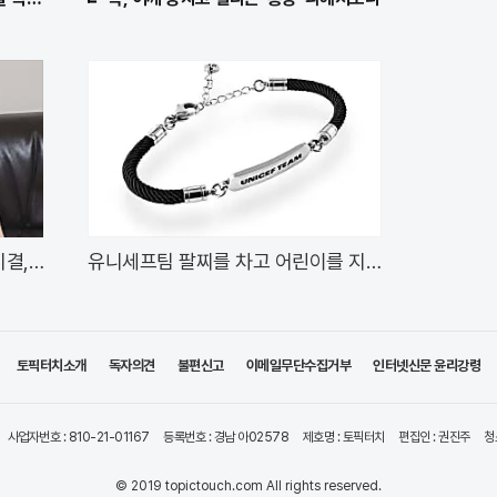
비결,
유니세프팀 팔찌를 차고 어린이를 지
켜주세요
토픽터치소개
독자의견
불편신고
이메일무단수집거부
인터넷신문 윤리강령
사업자번호 : 810-21-01167
등록번호 : 경남 아02578
제호명 : 토픽터치
편집인 : 권진주
청
© 2019 topictouch.com All rights reserved.