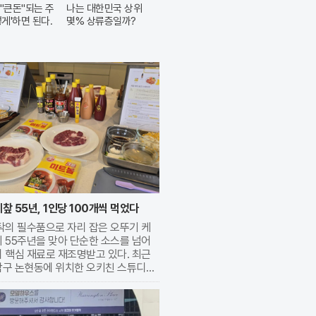
"큰돈"되는 주
나는 대한민국 상위
렇게'하면 된다.
몇% 상류층일까?
챂 55년, 1인당 100개씩 먹었다
탁의 필수품으로 자리 잡은 오뚜기 케
 55주년을 맞아 단순한 소스를 넘어
 핵심 재료로 재조명받고 있다. 최근
남구 논현동에 위치한 오키친 스튜디오
케챂의 다양한 변신을 직접 체험하는 특
 수업이 진행됐다. 이번 행사는 1970
시 이후 한국인의 입맛을 사로잡으며