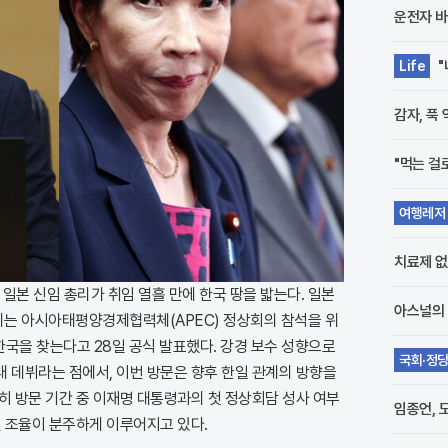
운전자 바
"
Life
광
감자, 푹
"먹는 걸
여행레저
의 유혹
치료제 없
 일본 신임 총리가 취임 열흘 만에 한국 땅을 밟는다. 일본
아스널의 
는 아시아태평양경제협력체(APEC) 정상회의 참석을 위
 한국을 찾는다고 28일 공식 발표했다. 강경 보수 성향으로
국회·정
대 데뷔라는 점에서, 이번 방문은 향후 한일 관계의 방향을
전략 분
히 방문 기간 중 이재명 대통령과의 첫 정상회담 성사 여부
임종언, 
밑 조율이 분주하게 이루어지고 있다.