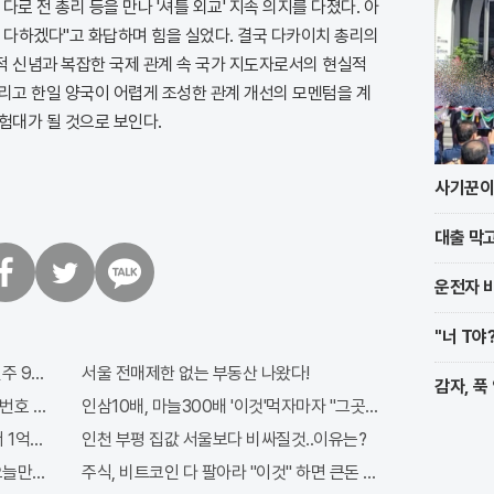
다로 전 총리 등을 만나 '셔틀 외교' 지속 의지를 다졌다. 아
 다하겠다"고 화답하며 힘을 실었다. 결국 다카이치 총리의
적 신념과 복잡한 국제 관계 속 국가 지도자로서의 현실적
그리고 한일 양국이 어렵게 조성한 관계 개선의 모멘텀을 계
험대가 될 것으로 보인다.
사기꾼이 
대출 막고
운전자 바
트
카
위
카
"너 T야
터
오
톡
 971회차 번호 6자리 공개!? 꼭 확인해라!
서울 전매제한 없는 부동산 나왔다!
감자, 푹
번호 6자리 모두 유출...관계자 실수로 "비상"!
인삼10배, 마늘300배 '이것'먹자마자 "그곳" 땅땅해져..헉!
 1억지원!
인천 부평 집값 서울보다 비싸질것..이유는?
"오늘만" 무료니까 꼭 오늘 확인하세요.
주식, 비트코인 다 팔아라 "이것" 하면 큰돈 번다!