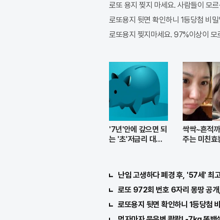
로또 용지 찢지 마세요. 사람들이 모르는
로또용지 뒷면 확인하니 1등당첨 비
로또용지 찢지마세요. 97%이상이 모르는
'7년'안에 갚으면 되
싹싹~흔적까
는 '초'저금리 대출
주는 미친효
인기...
공크림
난임 고생하다 폐경 후, '57세' 최
로또 972회 번호 6자리 몽땅 공개
로또용지 뒷면 확인하니 1등당첨 
먹자마자 묵은변 콸콸! -7kg 똥뱃