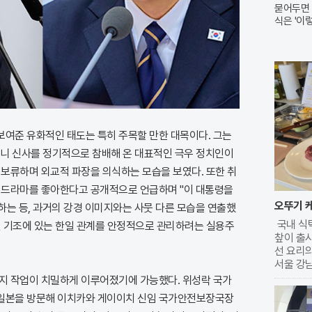
묻어두면 
식은 '이
보여준 유화적인 태도는 특히 주목할 만한 대목이다. 그는
니 신사를 정기적으로 참배해 온 대표적인 극우 정치인이
 보류하며 외교적 파장을 의식하는 모습을 보였다. 또한 취
, 드라마를 좋아한다고 공개적으로 언급하며 "이 대통령을
오뚜기 케
하는 등, 과거의 강경 이미지와는 사뭇 다른 모습을 연출했
국내 식
개선 기조에 있는 한일 관계를 안정적으로 관리하려는 실용주
챂이 출시
선 요리의
서울 강
에서는 
정지 작업이 치밀하게 이루어졌기에 가능했다. 위성락 국가
별한 요리
 일본을 방문해 이치카와 게이이치 신임 국가안전보장국장
년대 출