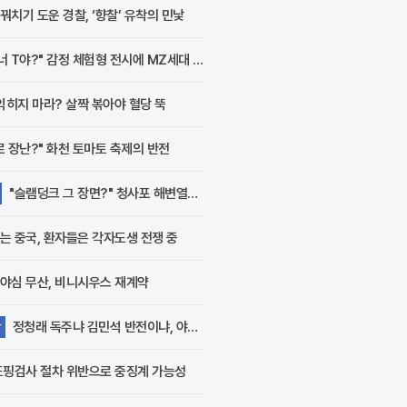
핵심 재료로 재조명받고
꿔치기 도운 경찰, ‘향찰’ 유착의 민낯
있다. 최근 서울 강남구
논현동에 위치한 오키친..
너 T야?" 감정 체험형 전시에 MZ세대 열
 익히지 마라? 살짝 볶아야 혈당 뚝
로 장난?" 화천 토마토 축제의 반전
"슬램덩크 그 장면?" 청사포 해변열차
는 중국, 환자들은 각자도생 전쟁 중
야심 무산, 비니시우스 재계약
정청래 독주냐 김민석 반전이냐, 야권
당
수령
도핑검사 절차 위반으로 중징계 가능성