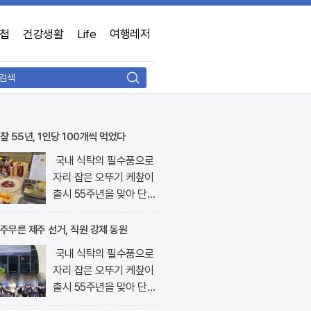
첩
건강생활
Life
여행레저
검
색
챂 55년, 1인당 100개씩 먹었다
국내 식탁의 필수품으로
자리 잡은 오뚜기 케챂이
출시 55주년을 맞아 단순
한 소스를 넘어선 요리의
핵심 재료로 재조명받고
주무른 제주 선거, 직원 강제 동원
있다. 최근 서울 강남구
국내 식탁의 필수품으로
논현동에 위치한 오키친..
자리 잡은 오뚜기 케챂이
출시 55주년을 맞아 단순
한 소스를 넘어선 요리의