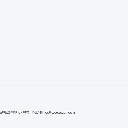
소년보호책임자 : 박민영
대표메일 : cs@topictouch.com