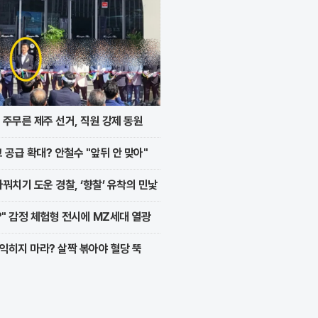
주무른 제주 선거, 직원 강제 동원
 공급 확대? 안철수 "앞뒤 안 맞아"
꿔치기 도운 경찰, ‘향찰’ 유착의 민낯
?" 감정 체험형 전시에 MZ세대 열광
 익히지 마라? 살짝 볶아야 혈당 뚝