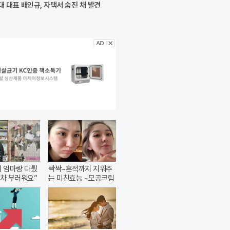
 대표 배인규, 자택서 숨진 채 발견
 엄마랑 다퉜
싹싹~흔적까지 지워주
차 부러워요”
는 미친효능 ~모공크림