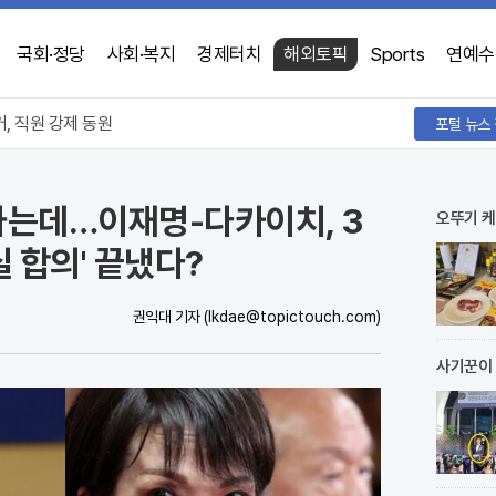
국회·정당
사회·복지
경제터치
해외토픽
Sports
연예수
 100개씩 먹었다
, 직원 강제 동원
수 "앞뒤 안 맞아"
 100개씩 먹었다
라는데…이재명-다카이치, 3
오뚜기 케
실 합의' 끝냈다?
권익대 기자
(Ikdae@topictouch.com)
사기꾼이 