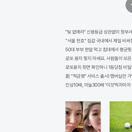
페
이
스
북
"빚 없애라" 신용등급 상관없이 정부서
“서울 천호” 집값 국내에서 제일 비싸
50대 부부 한알 먹고 침대에서 평균횟
로또 용지 찢지 마세요. 사람들이 모르는
로또용지 뒷면 확인하니 1등당첨 비
新 "적금형" 서비스 출시! 멤버십만 가
인삼10배, 마늘300배 '이것'먹자마자 