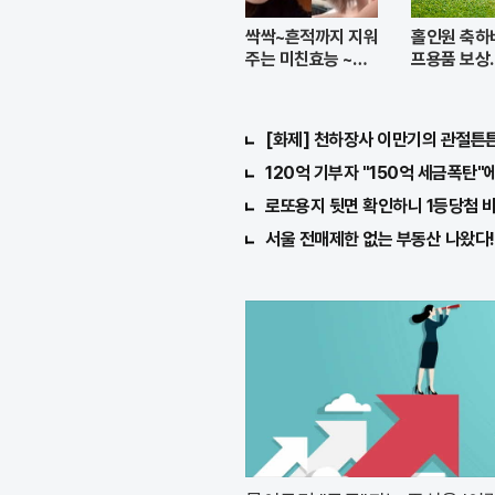
싹싹~흔적까지 지워
홀인원 축하
주는 미친효능 ~모
프용품 보상.
공크림
험 출시
[화제] 천하장사 이만기의 관절튼튼 
120억 기부자 "150억 세금폭탄"에
로또용지 뒷면 확인하니 1등당첨 
서울 전매제한 없는 부동산 나왔다!