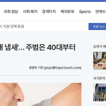
국회·정당
사회·복지
경제터치
해외토픽
Sports
연예수
 100개씩 먹었다
, 직원 강제 동원
수 "앞뒤 안 맞아"
 100개씩 먹었다
재 냄새'… 주범은 40대부터
오뚜기 케
유영덕 기자
(yoyo@topictouch.com)
사기꾼이 