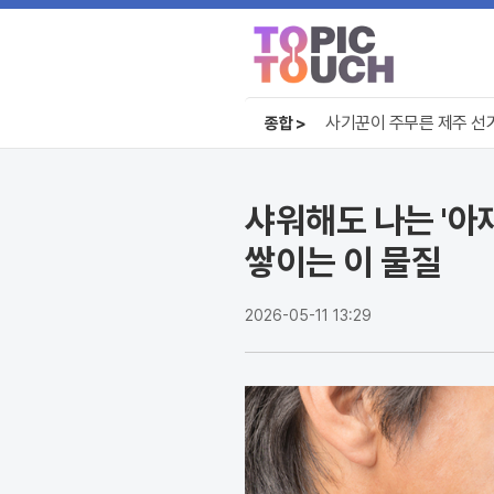
오뚜기 케챂 55년, 1인당
사기꾼이 주무른 제주 선거
종합 >
대출 막고 공급 확대? 안철
오뚜기 케챂 55년, 1인당
샤워해도 나는 '아
쌓이는 이 물질
2026-05-11 13:29