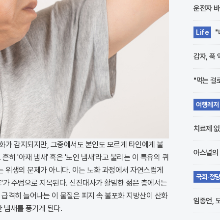
운전자 바
"
Life
광
감자, 푹
"먹는 걸
여행레저
의 유혹
치료제 없
화가 감지되지만, 그중에서도 본인도 모르게 타인에게 불
아스널의 
흔히 '아재 냄새' 혹은 '노인 냄새'라고 불리는 이 특유의 퀴
는 위생의 문제가 아니다. 이는 노화 과정에서 자연스럽게
국회·정
'가 주범으로 지목된다. 신진대사가 활발한 젊은 층에서는
전략 분
 급격히 늘어나는 이 물질은 피지 속 불포화 지방산이 산화
임종언, 
 냄새를 풍기게 된다.