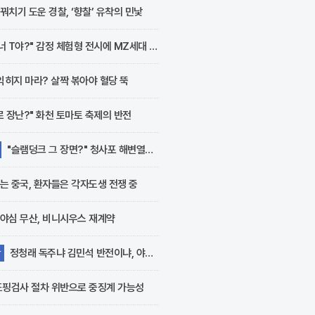
핵심 재료로 재조명받고
꿔치기 도운 경찰, ‘향찰’ 유착의 민낯
있다. 최근 서울 강남구
논현동에 위치한 오키친..
너 T야?" 감정 체험형 전시에 MZ세대 열
 익히지 마라? 살짝 볶아야 혈당 뚝
로 장난?" 화천 토마토 축제의 반전
"슬램덩크 그 장면?" 청사포 해변열차
는 중국, 환자들은 각자도생 전쟁 중
야심 무산, 비니시우스 재계약
정청래 독주냐 김민석 반전이냐, 야권
당
수령
도핑검사 절차 위반으로 중징계 가능성