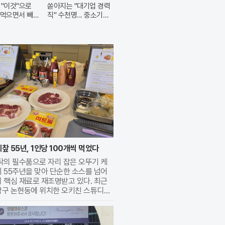
 "이것"으로
쏟아지는 "대기업 경력
 먹으면서 빼
직" 수천명... 중소기업
은 이들 중 고르면 돼
챂 55년, 1인당 100개씩 먹었다
탁의 필수품으로 자리 잡은 오뚜기 케
 55주년을 맞아 단순한 소스를 넘어
 핵심 재료로 재조명받고 있다. 최근
남구 논현동에 위치한 오키친 스튜디오
케챂의 다양한 변신을 직접 체험하는 특
 수업이 진행됐다. 이번 행사는 1970
시 이후 한국인의 입맛을 사로잡으며