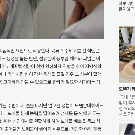
하루 2번,
굶지않고
자!
핵심적인 요인으로 작용한다. 육류 위주의 기름진 식단은
드 생성을 돕는 반면, 섬유질이 풍부한 채소와 과일은 이
속 파이토케미컬 성분이 천연 항산화제 역할을 하여 지방산의
이나 카레처럼 향이 강한 음식을 즐길 경우 그 성분이 혈액
욱 고약하게 만들 수 있으므로 관리가 필요한 시기에는 섭
오뚜기 케
국내 식
챂이 출시
키는 주범이다. 술을 마시면 알코올 성분이 노넨알데하이드
선 요리의
체내 노폐물 분해 능력을 떨어뜨려 냄새를 몸 안에 가두는
서울 강
에서는 
 섭취는 신진대사를 원활하게 하여 노폐물 배출을 돕고 체
별한 요리
동이 줄어들면 노폐물이 쌓이기 쉬우므로, 적당한 야외 활동
년대 출