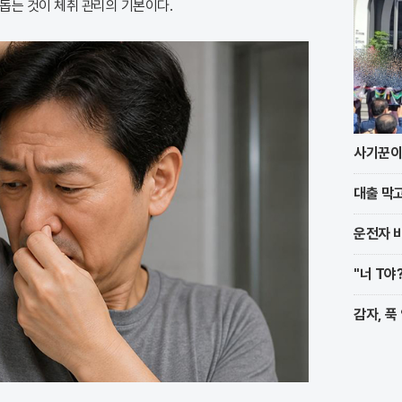
 돕는 것이 체취 관리의 기본이다.
사기꾼이 
대출 막고
운전자 바
"너 T야
감자, 푹