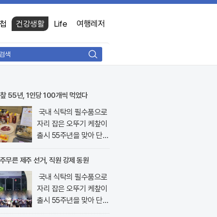
첩
건강생활
Life
여행레저
검
색
챂 55년, 1인당 100개씩 먹었다
국내 식탁의 필수품으로
자리 잡은 오뚜기 케챂이
출시 55주년을 맞아 단순
한 소스를 넘어선 요리의
핵심 재료로 재조명받고
주무른 제주 선거, 직원 강제 동원
있다. 최근 서울 강남구
국내 식탁의 필수품으로
논현동에 위치한 오키친..
자리 잡은 오뚜기 케챂이
출시 55주년을 맞아 단순
한 소스를 넘어선 요리의