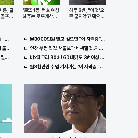
비용, 골
'로또 1등' 번호 예상
하루 2번, "이것"으
 골프보
해주는 로또계산기
로 굶지않고 먹으면
화제!
서 빼자!
"호관원" 100%당첨 혜택 난리나!!
월3000만원 벌고 싶으면 "이 자격증"만 따면 된다.
 울면서 한 말이..!
인천 부평 집값 서울보다 비싸질것..이유는?
비밀열쇠 발견돼
비x아그라 30배! 60대男도 3번이상 불끈불끈!
월3천만원 수입 가져가는 '이 자격증' 지원자 몰려!