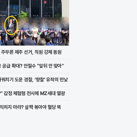
주무른 제주 선거, 직원 강제 동원
 공급 확대? 안철수 "앞뒤 안 맞아"
꿔치기 도운 경찰, ‘향찰’ 유착의 민낯
?" 감정 체험형 전시에 MZ세대 열광
 익히지 마라? 살짝 볶아야 혈당 뚝