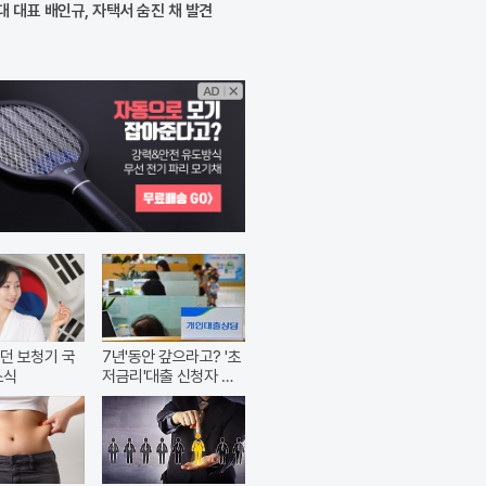
 대표 배인규, 자택서 숨진 채 발견
던 보청기 국
7년'동안 갚으라고? '초
소식
저금리'대출 신청자 몰
렸다.