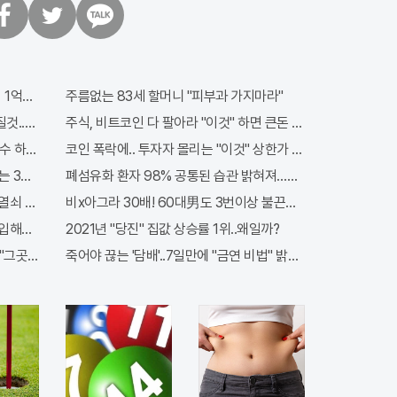
트
카
위
카
터
오
톡
 1억지원!
주름없는 83세 할머니 "피부과 가지마라"
질것..이유는?
주식, 비트코인 다 팔아라 "이것" 하면 큰돈 번다!
수 하루5번?
코인 폭락에.. 투자자 몰리는 "이것" 상한가 포착해! 미리 투자..
 3가지!!
폐섬유화 환자 98% 공통된 습관 밝혀져…충격
밀열쇠 발견돼
비x아그라 30배! 60대男도 3번이상 불끈불끈!
입해도 "최신가전" 선착순 100% 무료 경품지원!!
2021년 "당진" 집값 상승률 1위..왜일까?
"그곳" 땅땅해져..헉!
죽어야 끊는 '담배'..7일만에 "금연 비법" 밝혀져 충격!