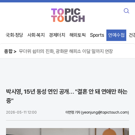
검
색
국회·정당
사회·복지
경제터치
해외토픽
Sports
연예수첩
건
치료제 없는 중국, 환자들은 각자도생 전쟁 중
뮌헨 제주 상륙 잔치, 무능한 행정에 '찬물'
무더위 쉼터의 진화, 광화문 해피소 이달 말까지 연장
종합 >
치료제 없는 중국, 환자들은 각자도생 전쟁 중
박시영, 15년 동성 연인 공개… "결혼 안 돼 연애만 하는
중"
2026-05-11 12:00
이연정 기자
(yeonjung@topictouch.com)