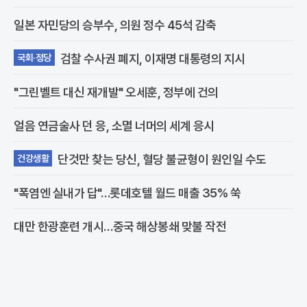
일본 자민당의 승부수, 의원 정수 45석 감축
검찰 수사권 폐지, 이재명 대통령의 지시
국회·정당
"그린벨트 대신 재개발" 오세훈, 정부에 건의
얼음 연금술사 던 응, 소멸 너머의 세계 응시
단것만 찾는 당신, 혈당 불균형이 원인일 수도
건강생활
"폭염엔 실내가 답"…롯데호텔 월드 매출 35% 쑥
대만 한광훈련 개시…중국 해상봉쇄 맞불 작전