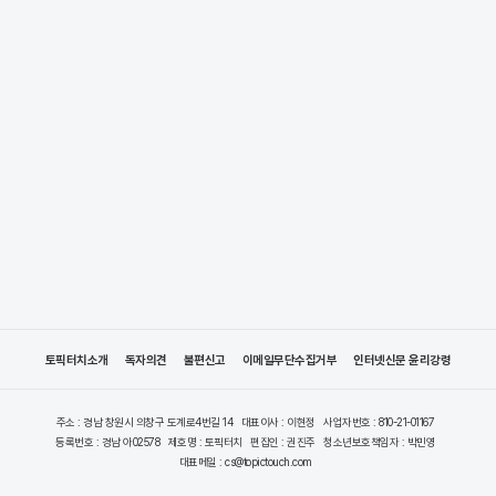
토픽터치소개
독자의견
불편신고
이메일무단수집거부
인터넷신문 윤리강령
주소 : 경남 창원시 의창구 도계로4번길 14
대표이사 : 이현정
사업자번호 : 810-21-01167
등록번호 : 경남 아02578
제호명 : 토픽터치
편집인 : 권진주
청소년보호책임자 : 박민영
대표메일 : cs@topictouch.com