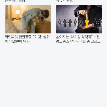
든한 종신보험
차 부러워요”
찌릿찌릿 관절통증, "이것" 섭취
쏟아지는 "대기업 경력직" 수천
해 14일만에 완화
명... 중소기업은 이들 중 고르면
돼