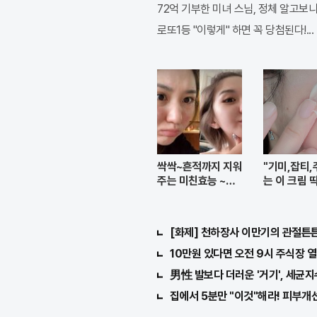
72억 기부한 미녀 스님, 정체 알고보니.
로또1등 "이렇게" 하면 꼭 당첨된다!...
싹싹~흔적까지 지워
"기미,잡티,
주는 미친효능 ~모
는 이 크림 
공크림
번 발라
[화제] 천하장사 이만기의 관절튼튼 
10만원 있다면 오전 9시 주식장 열
男性 발보다 더러운 '거기', 세균지
집에서 5분만 "이것"해라! 피부개