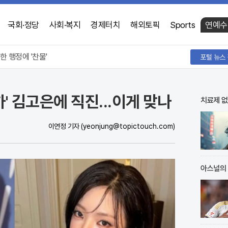
국회·정당
사회·복지
경제터치
해외토픽
Sports
연예수
은 각자도생 전쟁 중
한 행정에 '찬물'
문 해피소 이달 말까지 연장
은 각자도생 전쟁 중
하' 김고은에 직진...이게 맞나
치료제 없
이연정 기자
(yeonjung@topictouch.com)
아스널의 