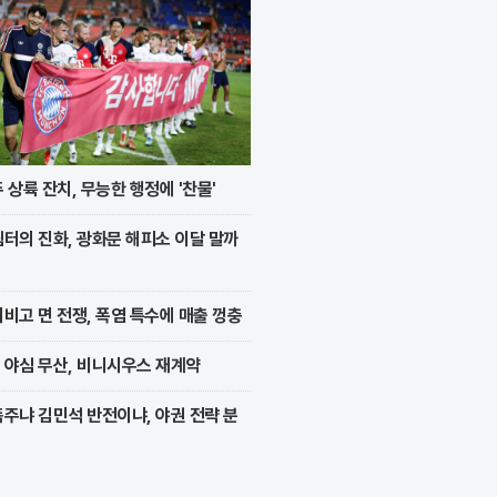
 상륙 잔치, 무능한 행정에 '찬물'
터의 진화, 광화문 해피소 이달 말까
비고 면 전쟁, 폭염 특수에 매출 껑충
 야심 무산, 비니시우스 재계약
주냐 김민석 반전이냐, 야권 전략 분