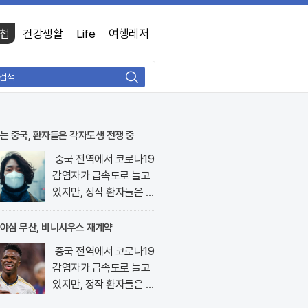
첩
건강생활
Life
여행레저
검
색
는 중국, 환자들은 각자도생 전쟁 중
중국 전역에서 코로나19
감염자가 급속도로 늘고
있지만, 정작 환자들은 생
명줄과 다름없는 치료제
를 구하지 못해 발을 동동
야심 무산, 비니시우스 재계약
구르고 있다. 최근 중국
중국 전역에서 코로나19
보건당국의 발표에 따르..
감염자가 급속도로 늘고
있지만, 정작 환자들은 생
명줄과 다름없는 치료제