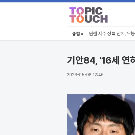
치료제 없는 중국, 환자들
뮌헨 제주 상륙 잔치, 무능
종합 >
무더위 쉼터의 진화, 광화
치료제 없는 중국, 환자들
기안84, '16세 연
2026-05-08 12:46