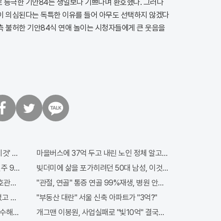
 등극한 기안84는 생일보다 기쁘다며 환호했다. 그러나
이 의심된다는 독특한 이유를 들어 아무도 선택하지 않겠다
측 불허한 기안84식 연애 놀이는 시청자들에게 큰 웃음을
트
카
위
카
터
오
톡
이것' 먹자마자..바로
마을버스에 37억 두고 내린 노인 정체 알고보니..!
 971회차 번호 6자리 공개!? 꼭 확인해라!
빚더미에 삶을 포가히려던 50대 남성, 이것으로 인생역전
관원" 100%당첨 혜택 난리나!!
"관절, 연골" 통증 연골 99%재생, 병원 안가도돼... "충격"
없고 규칙만 지켰다!
"부동산 대란" 서울 신축 아파트가 "3억?"
수해라!! 한달
개그맨 이봉원, 사업실패로 "빛10억" 결국…