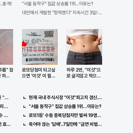
.충격!
"서울 동작구" 집값 상승률 1위…이유는?
대만에서 개발한 "정력캔디" 지속시간 3일! 충격!
주름" 잡
로또당첨이 되고싶
하루 2번, "이것"으
딱 하루2
으면 '이것' 이 필요
로 굶지않고 먹으면
하다.
서 빼자!
"호관원" 100%당첨 혜택 난리나!!
현재 국내 주식시장 "이것"최고치 경신...당장 매수해라!!
리면 "이종목" 바
"서울 동작구" 집값 상승률 1위…이유는?
수 확인해보니..충격!
로또1등' 수동 중복당첨자만 벌써 19명째 나왔다.
선 효과가 바로 나타난다!!
죽어야 끊는 '담배'..7일만에 "금연 비법" 밝혀져 충격!