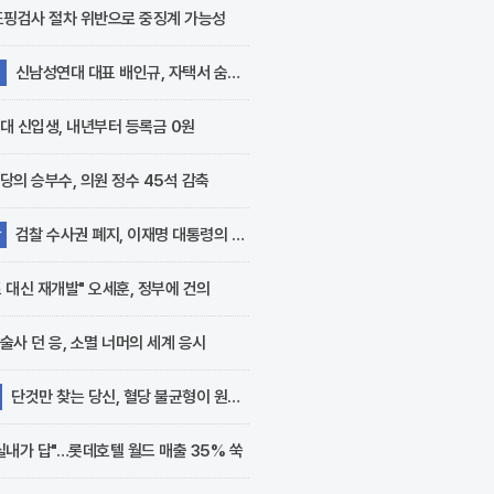
를 구하지 못해 발을 동동
도핑검사 절차 위반으로 중징계 가능성
구르고 있다. 최근 중국
보건당국의 발표에 따르..
신남성연대 대표 배인규, 자택서 숨진
지
대 신입생, 내년부터 등록금 0원
당의 승부수, 의원 정수 45석 감축
검찰 수사권 폐지, 이재명 대통령의 지
당
 대신 재개발" 오세훈, 정부에 건의
술사 던 응, 소멸 너머의 세계 응시
단것만 찾는 당신, 혈당 불균형이 원인
실내가 답"…롯데호텔 월드 매출 35% 쑥