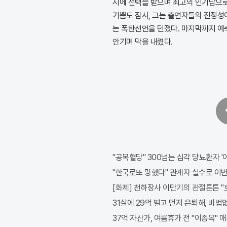
시에 선택을 받으며 최고의 인기남으로
기쁨도 잠시, 그는 출연자들의 진정성
는 폭탄선언을 던졌다. 마지막까지 예
안기며 막을 내렸다.
페
이
스
북
"공복혈당" 300넘는 심각 당뇨환자 '
"한국로또 망했다" 관계자 실수로 이번주
[화제] 천하장사 이만기의 관절튼튼 "호
31살에 29억 벌고 먼저 은퇴해, 비법
37억 자산가, 여름휴가 전 "이종목" 매