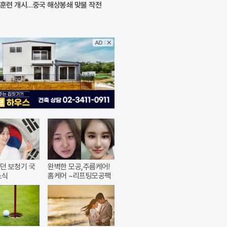
훈련 개시…중국 해상봉쇄 맞불 작전
던 보청기 국
완벽한 모공,주름케어!
소식
홈케어 ~리프팅모공팩