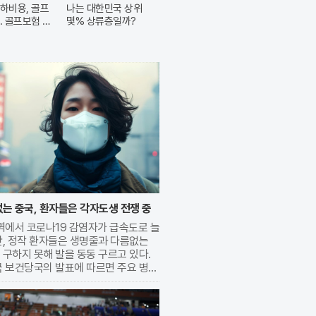
하비용, 골프
나는 대한민국 상위
. 골프보험 출
몇% 상류층일까?
는 중국, 환자들은 각자도생 전쟁 중
역에서 코로나19 감염자가 급속도로 늘
만, 정작 환자들은 생명줄과 다름없는
구하지 못해 발을 동동 구르고 있다.
국 보건당국의 발표에 따르면 주요 병원
유증상자 5명 중 1명이 확진 판정을 받
로 바이러스 확산세가 매섭다. 문제는
기 복용이 필수적인 경구용 치료