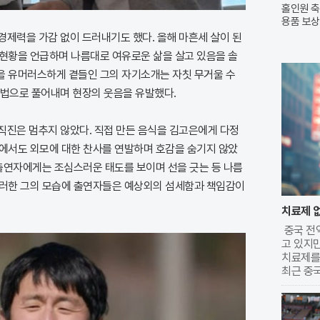
홀인원 축
용품 보상
시
경제력을 가감 없이 드러내기도 했다. 올해 마흔세 살이 된
 현황을 언급하며 나름대로 여유로운 삶을 살고 있음을 솔
을 유머러스하게 곁들인 그의 자기소개는 자칫 무거울 수
화법으로 풀어내며 현장의 웃음을 유발했다.
직진은 멈추지 않았다. 직접 만든 음식을 김고은에게 다정
안에서도 외모에 대한 찬사를 연발하며 호감을 숨기지 않았
 출연자에게는 조심스러운 태도를 보이며 선을 긋는 등 나름
이러한 그의 모습에 출연자들은 예상외의 섬세함과 책임감이
치료제 없
중국 전
고 있지
치료제를 
최근 중
을 찾은 
을 정도
감염 초