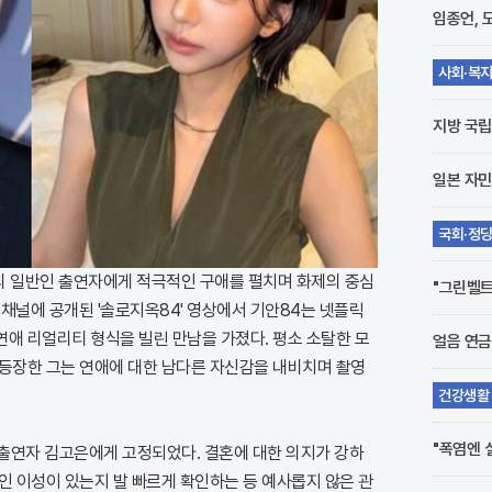
임종언, 
사회·복
채 발견
지방 국립
일본 자민
국회·정
시
하의 일반인 출연자에게 적극적인 구애를 펼치며 화제의 중심
"그린벨트
브 채널에 공개된 '솔로지옥84' 영상에서 기안84는 넷플릭
 연애 리얼리티 형식을 빌린 만남을 가졌다. 평소 소탈한 모
얼음 연금
 등장한 그는 연애에 대한 남다른 자신감을 내비치며 촬영
건강생활
일 수도
"폭염엔 
출연자 김고은에게 고정되었다. 결혼에 대한 의지가 강하
인 이성이 있는지 발 빠르게 확인하는 등 예사롭지 않은 관