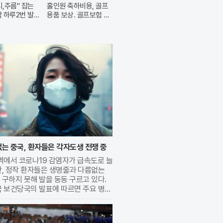
티,주름" 잡는
홀인원 축하비용, 골프
딱 하루2번 발
용품 보상. 골프보험 출
시
는 중국, 환자들은 각자도생 전쟁 중
역에서 코로나19 감염자가 급속도로 늘
만, 정작 환자들은 생명줄과 다름없는
구하지 못해 발을 동동 구르고 있다.
국 보건당국의 발표에 따르면 주요 병원
유증상자 5명 중 1명이 확진 판정을 받
로 바이러스 확산세가 매섭다. 문제는
기 복용이 필수적인 경구용 치료