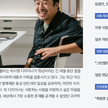
임종언, 
사회·복
채 발견
지방 국립
일본 자민
국회·정
시
"그린벨트
불리는 박시영 디자이너가 15년이라는 긴 세월 동안 곁을
얼음 연금
과시하며 대중의 이목을 집중시키고 있다. 그는 최근 자신
 함께해온 동성 연인과의 일상을 공유하며, 여전히 식지
건강생활
다. 박 디자이너는 사랑하는 사람을 자랑하고 싶은 마음을
일 수도
, 세상에서 가장 소중한 존재를 공개할 수 없었던 과거의
"폭염엔 