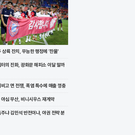
 상륙 잔치, 무능한 행정에 '찬물'
터의 진화, 광화문 해피소 이달 말까
비고 면 전쟁, 폭염 특수에 매출 껑충
 야심 무산, 비니시우스 재계약
주냐 김민석 반전이냐, 야권 전략 분