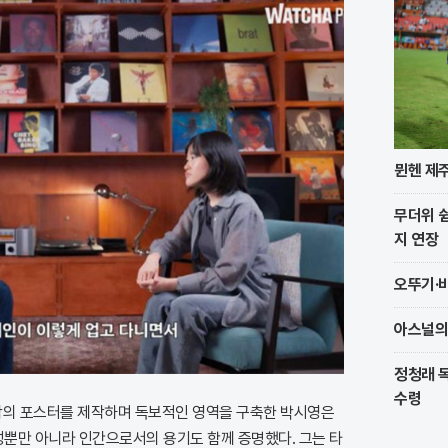
뮌헨 제주
무더위 쉼
지 연장
오뚜기·비
아스널의
정청래 독
수령
화제작의 포스터를 제작하며 독보적인 영역을 구축한 박시영은
뿐만 아니라 인간으로서의 용기도 함께 증명했다. 그는 타