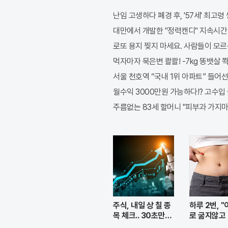
스
북
난임 고생하다 폐경 후, '57세' 최고령
대만에서 개발한 "정력캔디" 지속시간 3일
로또 용지 찢지 마세요. 사람들이 모르는
먹자마자 묵은변 콸콸! -7kg 똥뱃살 
서울 천호역 “국내 1위 아파트” 들어선
월수익 3000만원 가능하다!? 고수입
주름없는 83세 할머니 "피부과 가지마
주식, 내일 상 칠 종
하루 2번, 
목 체크.. 30초만에
로 굶지않고
무료로
서 빼자!