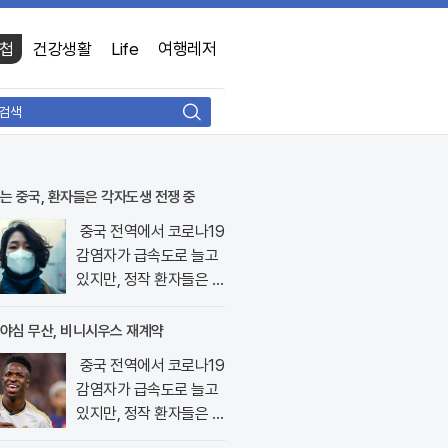
첩
건강생활
Life
여행레저
검
색
는 중국, 환자들은 각자도생 전쟁 중
중국 전역에서 코로나19
감염자가 급속도로 늘고
있지만, 정작 환자들은 생
명줄과 다름없는 치료제
를 구하지 못해 발을 동동
야심 무산, 비니시우스 재계약
구르고 있다. 최근 중국
중국 전역에서 코로나19
보건당국의 발표에 따르..
감염자가 급속도로 늘고
있지만, 정작 환자들은 생
명줄과 다름없는 치료제