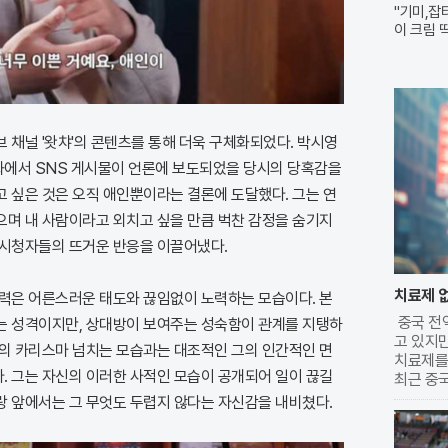
"기미,잡
이 크림 
라
 채널 '왓챠'의 콘텐츠를 통해 더욱 구체화되었다. 박시영
화에서 SNS 게시물이 언론에 보도되었을 당시의 당혹감을
고 싶은 것은 오직 애인뿐이라는 결론에 도달했다. 그는 연
으며 내 사람이라고 외치고 싶을 만큼 벅찬 감정을 숨기지
 시청자들의 뜨거운 반응을 이끌어냈다.
치료제 없
매력은 어른스러운 태도와 끊임없이 노력하는 모습이다. 본
중국 전
는 성격이지만, 상대방이 보여주는 성숙함이 관계를 지탱하
고 있지
서의 카리스마 넘치는 모습과는 대조적인 그의 인간적인 면
치료제를 
. 그는 자신의 이러한 사적인 모습이 공개되어 일이 끊길
최근 중
을 찾은 
랑 앞에서는 그 무엇도 두렵지 않다는 자신감을 내비쳤다.
을 정도
감염 초