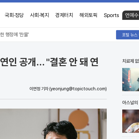
국회·정당
사회·복지
경제터치
해외토픽
Sports
연예수
은 각자도생 전쟁 중
한 행정에 '찬물'
문 해피소 이달 말까지 연장
은 각자도생 전쟁 중
 연인 공개… "결혼 안 돼 연
치료제 없
이연정 기자
(yeonjung@topictouch.com)
아스널의 