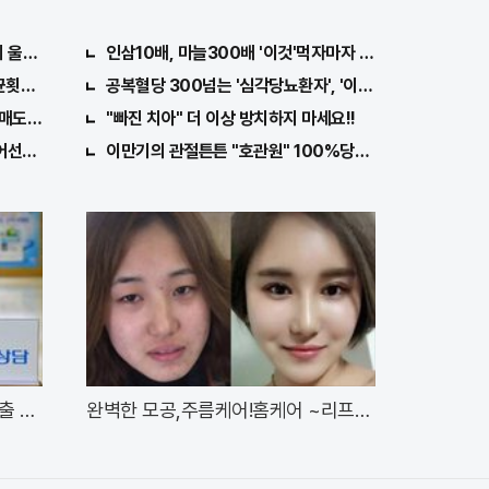
르면 돼
 울면서 한 말이..!
인삼10배, 마늘300배 '이것'먹자마자 "그곳" 땅땅해져..헉
균횟수 하루5번?
공복혈당 300넘는 '심각당뇨환자', '이것'먹자마자
매도 1위종목..."충격"
"빠진 치아" 더 이상 방치하지 마세요!!
어선다..충격!
이만기의 관절튼튼 "호관원" 100%당첨 혜택 난리나!!
출 신
완벽한 모공,주름케어!홈케어 ~리프팅
모공팩