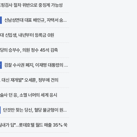
를 구하지 못해 발을 동동
도핑검사 절차 위반으로 중징계 가능성
구르고 있다. 최근 중국
보건당국의 발표에 따르..
신남성연대 대표 배인규, 자택서 숨진
지
대 신입생, 내년부터 등록금 0원
당의 승부수, 의원 정수 45석 감축
검찰 수사권 폐지, 이재명 대통령의 지
당
 대신 재개발" 오세훈, 정부에 건의
술사 던 응, 소멸 너머의 세계 응시
단것만 찾는 당신, 혈당 불균형이 원인
실내가 답"…롯데호텔 월드 매출 35% 쑥