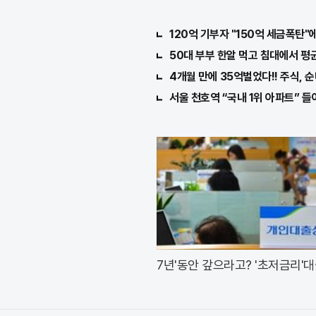
120억 기부자 "150억 세금폭탄"에
50대 부부 한알 먹고 침대에서 평
4개월 만에 35억벌었다!! 주식, 순
서울 천호역 “국내 1위 아파트” 들
7년'동안 갚으라고? '초저금리'대
청자 몰렸다.