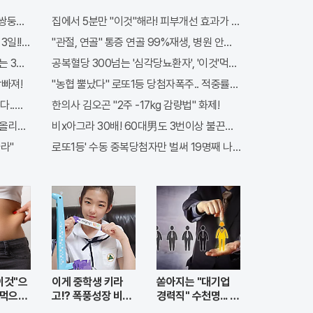
터
오
톡
 쌍둥이 출산?
집에서 5분만 "이것"해라! 피부개선 효과가 바로 나타난다!!
!! 충격!!
"관절, 연골" 통증 연골 99%재생, 병원 안가도돼... "충격"
 3가지!!
공복혈당 300넘는 '심각당뇨환자', '이것'먹자마자
쫙빠져!
"농협 뿔났다" 로또1등 당첨자폭주.. 적중률87%
다..충격!
한의사 김오곤 "2주 -17kg 감량법" 화제!
 올리는 이 "자격증"에 몰리는 이유 알고보니…
비x아그라 30배! 60대男도 3번이상 불끈불끈!
라"
로또1등' 수동 중복당첨자만 벌써 19명째 나왔다.
"이것"으
이게 중학생 키라
쏟아지는 "대기업
 먹으면
고!? 폭풍성장 비결,
경력직" 수천명... 중
"이것"
소기업은 이들 중 고