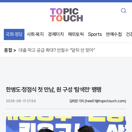
검
색
국회·정당
사회·복지
경제터치
해외토픽
Sports
연예수첩
건
오뚜기 케챂 55년, 1인당 100개씩 먹었다
사기꾼이 주무른 제주 선거, 직원 강제 동원
종합 >
대출 막고 공급 확대? 안철수 "앞뒤 안 맞아"
오뚜기 케챂 55년, 1인당 100개씩 먹었다
한병도·정점식 첫 만남, 원 구성 '탐색전' 팽팽
2026-06-11 21:54
김희원 기자
(hee01@topictouch.com)