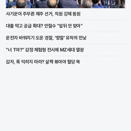
사기꾼이 주무른 제주 선거, 직원 강제 동원
대출 막고 공급 확대? 안철수 "앞뒤 안 맞아"
운전자 바꿔치기 도운 경찰, ‘향찰’ 유착의 민낯
"너 T야?" 감정 체험형 전시에 MZ세대 열광
감자, 푹 익히지 마라? 살짝 볶아야 혈당 뚝