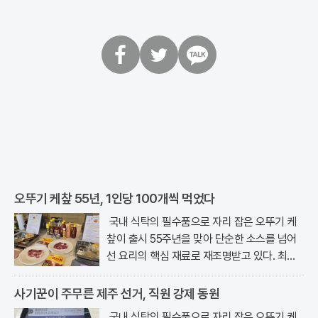
페
트
카
이
위
카
스
터
오
북
톡
오뚜기 케챂 55년, 1인당 100개씩 먹었다
국내 식탁의 필수품으로 자리 잡은 오뚜기 케
챂이 출시 55주년을 맞아 단순한 소스를 넘어
선 요리의 핵심 재료로 재조명받고 있다. 최근
서울 강남구 논현동에 위치한 오키친..
사기꾼이 주무른 제주 선거, 직원 강제 동원
국내 식탁의 필수품으로 자리 잡은 오뚜기 케