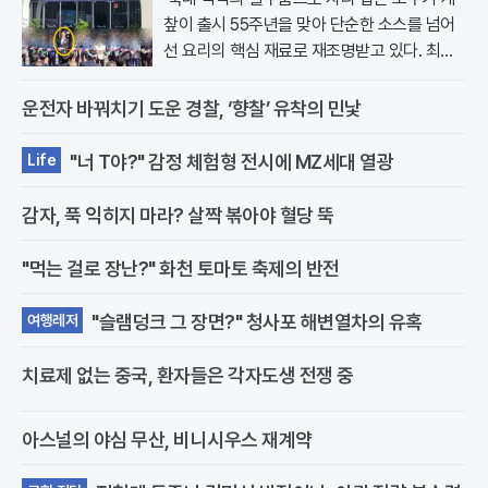
챂이 출시 55주년을 맞아 단순한 소스를 넘어
선 요리의 핵심 재료로 재조명받고 있다. 최근
서울 강남구 논현동에 위치한 오키친..
운전자 바꿔치기 도운 경찰, ‘향찰’ 유착의 민낯
"너 T야?" 감정 체험형 전시에 MZ세대 열광
Life
감자, 푹 익히지 마라? 살짝 볶아야 혈당 뚝
"먹는 걸로 장난?" 화천 토마토 축제의 반전
"슬램덩크 그 장면?" 청사포 해변열차의 유혹
여행레저
치료제 없는 중국, 환자들은 각자도생 전쟁 중
아스널의 야심 무산, 비니시우스 재계약