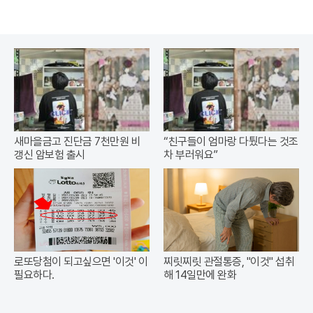
새마을금고 진단금 7천만원 비
“친구들이 엄마랑 다퉜다는 것조
갱신 암보험 출시
차 부러워요”
로또당첨이 되고싶으면 '이것' 이
찌릿찌릿 관절통증, "이것" 섭취
필요하다.
해 14일만에 완화