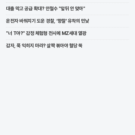
대출 막고 공급 확대? 안철수 "앞뒤 안 맞아"
운전자 바꿔치기 도운 경찰, ‘향찰’ 유착의 민낯
"너 T야?" 감정 체험형 전시에 MZ세대 열광
감자, 푹 익히지 마라? 살짝 볶아야 혈당 뚝