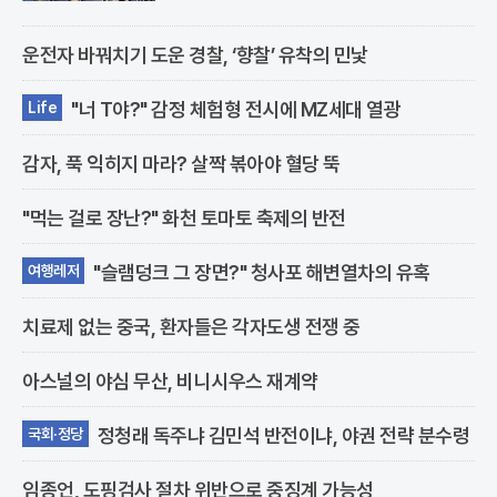
서울 강남구 논현동에 위치한 오키친..
운전자 바꿔치기 도운 경찰, ‘향찰’ 유착의 민낯
"너 T야?" 감정 체험형 전시에 MZ세대 열광
Life
감자, 푹 익히지 마라? 살짝 볶아야 혈당 뚝
"먹는 걸로 장난?" 화천 토마토 축제의 반전
"슬램덩크 그 장면?" 청사포 해변열차의 유혹
여행레저
치료제 없는 중국, 환자들은 각자도생 전쟁 중
아스널의 야심 무산, 비니시우스 재계약
정청래 독주냐 김민석 반전이냐, 야권 전략 분수령
국회·정당
임종언, 도핑검사 절차 위반으로 중징계 가능성