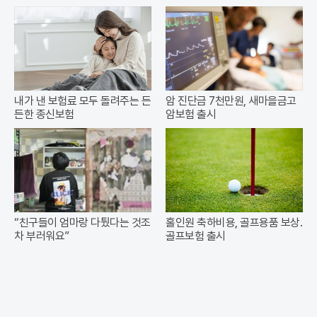
내가 낸 보험료 모두 돌려주는 든
암 진단금 7천만원, 새마을금고
든한 종신보험
암보험 출시
“친구들이 엄마랑 다퉜다는 것조
홀인원 축하비용, 골프용품 보상.
차 부러워요”
골프보험 출시