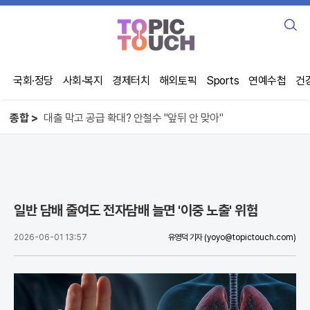
검
색
국회·정당
사회·복지
경제터치
해외토픽
Sports
연예수첩
건
종합 >
오뚜기 케챂 55년, 1인당 100개씩 먹었다
사기꾼이 주무른 제주 선거, 직원 강제 동원
대출 막고 공급 확대? 안철수 "앞뒤 안 맞아"
오뚜기 케챂 55년, 1인당 100개씩 먹었다
일반 담배 줄여도 전자담배 늘면 '이중 노출' 위험
2026-06-01 13:57
유영덕 기자
(yoyo@topictouch.com)