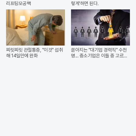
리프팅모공팩
렇게'하면 된다.
찌릿찌릿 관절통증, "이것" 섭취
쏟아지는 "대기업 경력직" 수천
해 14일만에 완화
명... 중소기업은 이들 중 고르면
돼