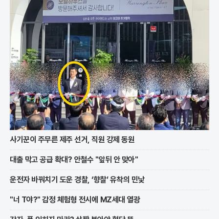
70년대 출시 이후 한국인의 입맛을 사로잡으며
사기꾼이 주무른 제주 선거, 직원 강제 동원
대출 막고 공급 확대? 안철수 "앞뒤 안 맞아"
운전자 바꿔치기 도운 경찰, ‘향찰’ 유착의 민낯
"너 T야?" 감정 체험형 전시에 MZ세대 열광