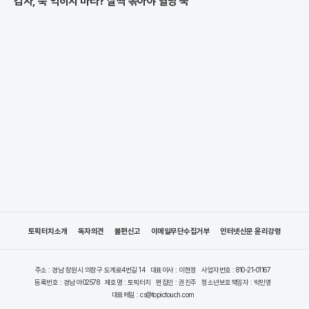
감자, 푹 익히지 마라? 살짝 볶아야 혈당 뚝
토픽터치소개
독자의견
불편신고
이메일무단수집거부
인터넷신문 윤리강령
주소 : 경남 창원시 의창구 도계로4번길 14
대표이사 : 이현정
사업자번호 : 810-21-01167
등록번호 : 경남 아02578
제호명 : 토픽터치
편집인 : 권진주
청소년보호책임자 : 박민영
대표메일 : cs@topictouch.com