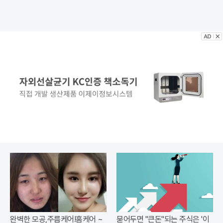
완벽한 모공,주름케어!홈케어 ~
묻어두면 "큰돈"되는 주식은 '이