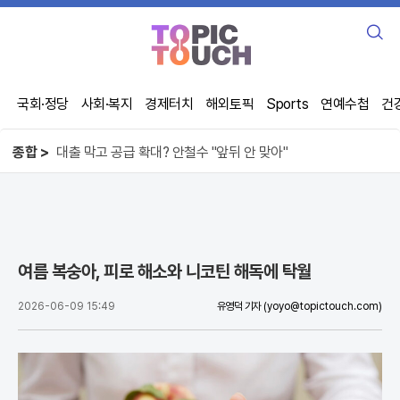
검
색
국회·정당
사회·복지
경제터치
해외토픽
Sports
연예수첩
건
오뚜기 케챂 55년, 1인당 100개씩 먹었다
사기꾼이 주무른 제주 선거, 직원 강제 동원
종합 >
대출 막고 공급 확대? 안철수 "앞뒤 안 맞아"
오뚜기 케챂 55년, 1인당 100개씩 먹었다
여름 복숭아, 피로 해소와 니코틴 해독에 탁월
2026-06-09 15:49
유영덕 기자
(yoyo@topictouch.com)