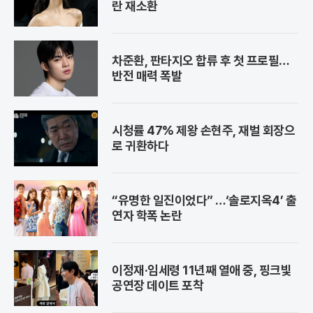
란 재소환
차준환, 판타지오 합류 후 첫 프로필…
반전 매력 폭발
시청률 47% 제왕 손현주, 재벌 회장으
로 귀환하다
“유명한 일진이었다” …‘솔로지옥4’ 출
연자 학폭 논란
이정재·임세령 11년째 열애 중, 핑크빛
공연장 데이트 포착