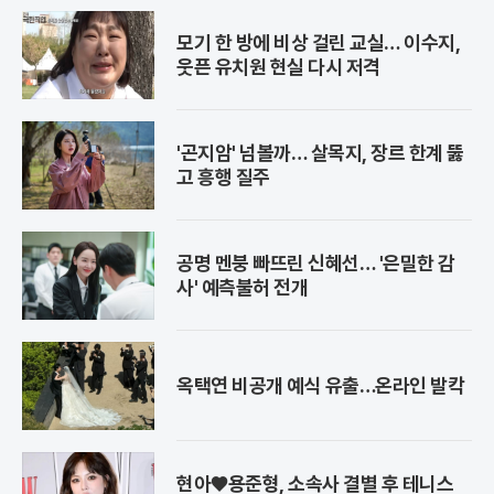
모기 한 방에 비상 걸린 교실… 이수지,
웃픈 유치원 현실 다시 저격
'곤지암' 넘볼까… 살목지, 장르 한계 뚫
고 흥행 질주
공명 멘붕 빠뜨린 신혜선… '은밀한 감
사' 예측불허 전개
옥택연 비공개 예식 유출…온라인 발칵
현아♥용준형, 소속사 결별 후 테니스