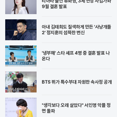
티아라 출신 류화영, 3세 연상 사업가와
9월 결혼 발표
아내 김태희도 질색하게 만든 '사냥개들
2' 정지훈의 섬뜩한 변신
'냉부해' 스타 셰프 4명 중 결혼 발표 나
온다
BTS 뷔가 특수부대 자원한 속사정 공개
"생각보다 오래 살았다" 서인영 악플 정
면 돌파