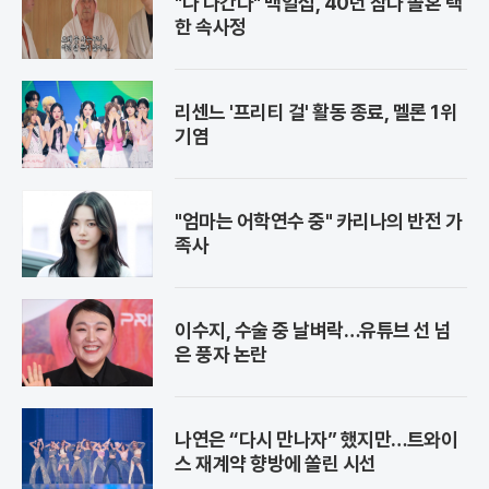
"나 나간다" 백일섭, 40년 참다 졸혼 택
한 속사정
리센느 '프리티 걸' 활동 종료, 멜론 1위
기염
"엄마는 어학연수 중" 카리나의 반전 가
족사
이수지, 수술 중 날벼락…유튜브 선 넘
은 풍자 논란
나연은 “다시 만나자” 했지만…트와이
스 재계약 향방에 쏠린 시선