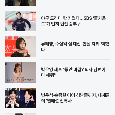
야구 드라마 판 커졌다…SBS ‘풀카운
트’가 먼저 던진 승부구
류혜영, 수십억 집 대신 '현실 자취' 택했
다
박은영 셰프 "동안 비결? 의사 남편이
다 해줘"
변우석·손종원 이어 허남준까지, 대세들
의 '열애설 잔혹사'