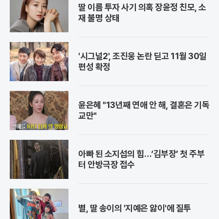
딸 이름 투자 사기 의혹 장윤정 친모, 소
재 불명 상태
'시그널2', 조진웅 논란 딛고 11월 30일
편성 확정
윤은혜 "13년째 연애 안 해, 결혼은 기독
교만"
아빠 된 소지섭의 힘…‘김부장’ 첫 주부
터 안방극장 접수
별, 딸 송이의 '지예은 앓이'에 질투