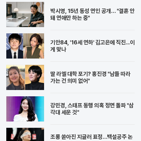
박시영, 15년 동성 연인 공개… "결혼 안
돼 연애만 하는 중"
기안84, '16세 연하' 김고은에 직진...이
게 맞나
딸 라엘 대학 포기? 홍진경 "남들 따라
가는 건 의미 없어"
강민경, 스태프 동행 의혹 정면 돌파 "삼
각대 세운 것"
조롱 쏟아진 지글러 표정…백설공주 논