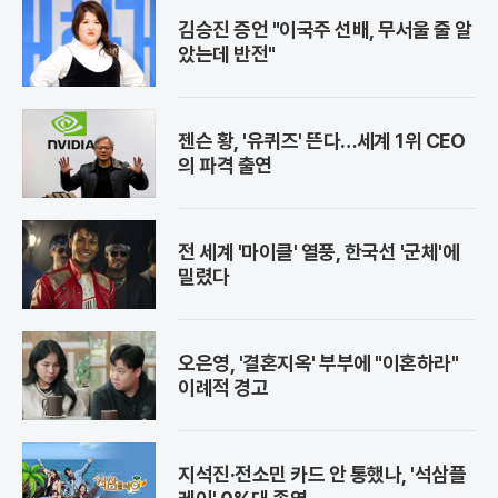
김승진 증언 "이국주 선배, 무서울 줄 알
았는데 반전"
젠슨 황, '유퀴즈' 뜬다…세계 1위 CEO
의 파격 출연
전 세계 '마이클' 열풍, 한국선 '군체'에
밀렸다
오은영, '결혼지옥' 부부에 "이혼하라"
이례적 경고
지석진·전소민 카드 안 통했나, '석삼플