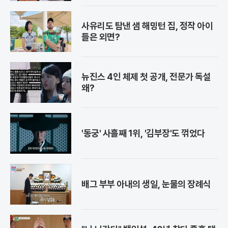
사유리도 탐낸 샘 해밍턴 집, 정작 아이
들은 외면?
뉴진스 4인 체제 첫 공개, 전문가 독설
왜?
'동궁' 사흘째 1위, '김부장'도 꺾었다
배그 부부 아내의 생일, 눈물의 장례식