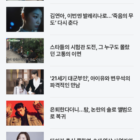
김연아, 이번엔 발레리나로…‘죽음의 무
도’ 다시 춘다
스타들의 시험관 도전, 그 누구도 몰랐
던 고통의 이면
'21세기 대군부인', 아이유와 변우석의
파격적인 만남
은퇴한다더니…탑, 논란의 솔로 앨범으
로 복귀