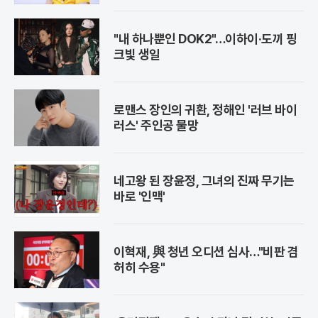
"내 하나뿐인 DOK2"…이하이·도끼 핑
크빛 생일
로맨스 장인의 귀환, 정해인 '러브 바이
러스' 주인공 물망
네고왕 된 장윤정, 그녀의 진짜 무기는
바로 '인맥'
이혁재, 與 청년 오디션 심사…"비판 겸
허히 수용"