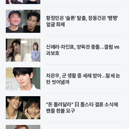
황정민은 '술톤' 탈출, 장동건은 '팽팽'
얼굴 화제
신애라·차인표, 양육관 충돌…결핍 vs
과보호
차은우, 군 생활 중 세례 받아…탈세 논
란 씻어낼까
"돈 돌려달라" 日 톱스타 결혼 소식에
팬들 환불 요구