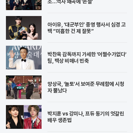
소…역사 왜곡에 '손절'
아이유, ‘대군부인’ 종영 행사서 심경 고
백 “미흡한 건 제 잘못”
박찬욱 감독까지 가세한 '어쩔수가없다'
팀, 백상 비매너 빈축
양상국, '놀토'서 보여준 무례함에 시청
자 뿔났다
박지훈 vs 강미나, 프듀 동기의 엇갈린
배우 생존법