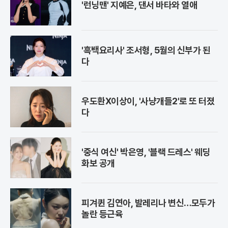
'런닝맨' 지예은, 댄서 바타와 열애
'흑백요리사' 조서형, 5월의 신부가 된
다
우도환X이상이, '사냥개들2'로 또 터졌
다
'중식 여신' 박은영, '블랙 드레스' 웨딩
화보 공개
피겨퀸 김연아, 발레리나 변신…모두가
놀란 등근육