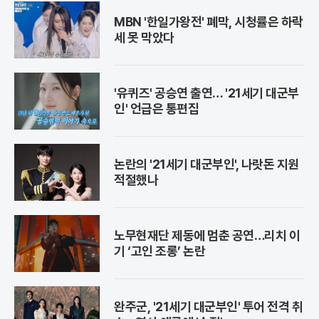
MBN '한일가왕전' 폐막, 시청률은 하락
세 못 막았다
'유퀴즈' 공승연 출연… '21세기 대군부
인' 언급은 통편집
논란의 '21세기 대군부인', 나랏돈 지원
적절했나
노무현재단 제동에 멈춘 공연…리치 이
기 ‘고인 조롱’ 논란
완주군, '21세기 대군부인' 투어 전격 취