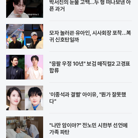
박서진의 눈물 고백…두 형 떠나보낸 아
픈 과거
모자 눌러쓴 유아인, 시사회장 포착…복
귀 신호탄일까
"응팔 우정 10년" 보검 매직컬2 고경표
합류
'이종석과 결별' 아이유, "뭔가 잘못했
다"
"나만 암이야?" 전노민 시한부 선언에
가족 파탄