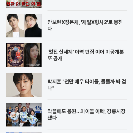
안보현X정은채, '재벌X형사2'로 뭉친
다
'멋진 신세계' 아역 편집 이어 미공개분
또 공개
박지훈 "천만 배우 타이틀, 들뜰까 봐 겁
나"
악플에도 응원…아이돌 아빠, 강릉시장
됐다