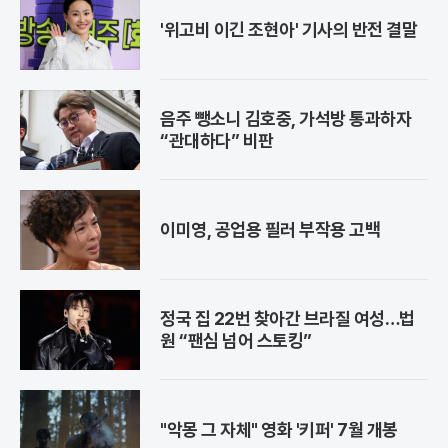
'위고비 이긴 조현아' 기사의 반전 결말
음주 뺑소니 김호중, 가석방 통과하자
“관대하다” 비판
이미영, 공업용 필러 부작용 고백
정국 집 22번 찾아간 브라질 여성…법
원 “팬심 넘어 스토킹”
"악몽 그 자체" 영화 '키퍼' 7월 개봉