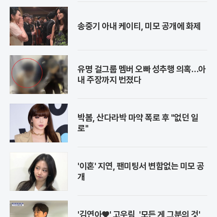
송중기 아내 케이티, 미모 공개에 화제
유명 걸그룹 멤버 오빠 성추행 의혹…아
내 주장까지 번졌다
박봄, 산다라박 마약 폭로 후 "없던 일
로"
'이혼' 지연, 팬미팅서 변함없는 미모 공
개
'김연아♥' 고우림, '모든 게 그분의 것'