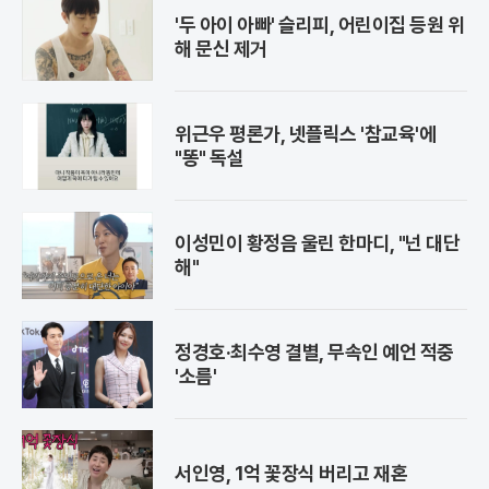
'두 아이 아빠' 슬리피, 어린이집 등원 위
해 문신 제거
위근우 평론가, 넷플릭스 '참교육'에
"똥" 독설
이성민이 황정음 울린 한마디, "넌 대단
해"
정경호·최수영 결별, 무속인 예언 적중
'소름'
서인영, 1억 꽃장식 버리고 재혼