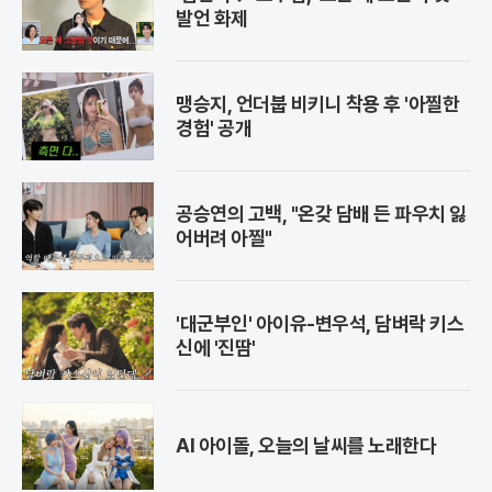
발언 화제
맹승지, 언더붑 비키니 착용 후 '아찔한
경험' 공개
공승연의 고백, "온갖 담배 든 파우치 잃
어버려 아찔"
'대군부인' 아이유-변우석, 담벼락 키스
신에 '진땀'
AI 아이돌, 오늘의 날씨를 노래한다