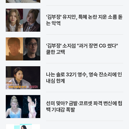
'김부장' 유지안, 특혜 논란 지운 소름 돋
는 악역
'김부장' 소지섭 "과거 장면 CG 썼다"
쿨한 고백
나는 솔로 32기 영수, 영숙 잔소리에 인
내심 한계
선미 맞아? 금발·코르셋 파격 변신에 컴
백 기대감 폭발