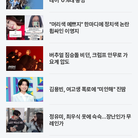
레이' 0%대 종영
"머리색 예쁘지" 한마디에 정치색 논란
휩싸인 이영지
버추얼 짐승돌 비던, 크럼프 안무로 가
요계 압도
김용빈, 여고생 폭로에 "미안해" 진땀
정유미, 최우식 옷에 슥슥…장난인가 무
례인가