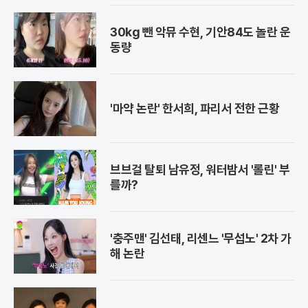
30kg 뺀 악뮤 수현, 기안84도 놀란 운
동량
'마약 논란' 한서희, 파리서 전한 근황
브브걸 탈퇴 남유정, 워터밤서 '롤린' 부
를까?
'충주맨' 김선태, 리센느 '무섭노' 2차 가
해 논란