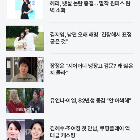
혜리, 뱃살 논란 종결… 밀착 원피스 완
벽 소화
김지영, 남편 오해 해명 "긴장해서 표정
굳은 것"
장정윤 "시어머니 냉장고 검문? 왜 싫은
지 몰라"
유인나·이엘, 82년생 동갑 "안 어색해"
김혜수·조여정 첫 만남, 쿠팡플레이 역
대급 캐스팅