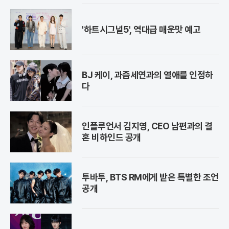
'하트시그널5', 역대급 매운맛 예고
BJ 케이, 과즙세연과의 열애를 인정하
다
인플루언서 김지영, CEO 남편과의 결
혼 비하인드 공개
투바투, BTS RM에게 받은 특별한 조언
공개