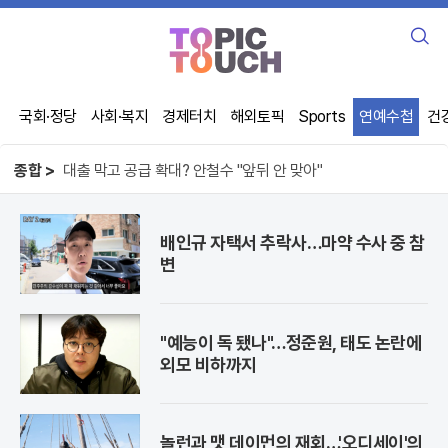
검
색
국회·정당
사회·복지
경제터치
해외토픽
Sports
연예수첩
건
종합 >
오뚜기 케챂 55년, 1인당 100개씩 먹었다
사기꾼이 주무른 제주 선거, 직원 강제 동원
대출 막고 공급 확대? 안철수 "앞뒤 안 맞아"
배인규 자택서 추락사…마약 수사 중 참
오뚜기 케챂 55년, 1인당 100개씩 먹었다
변
"예능이 독 됐나"…정준원, 태도 논란에
외모 비하까지
놀런과 맷 데이먼의 재회…'오디세이'의