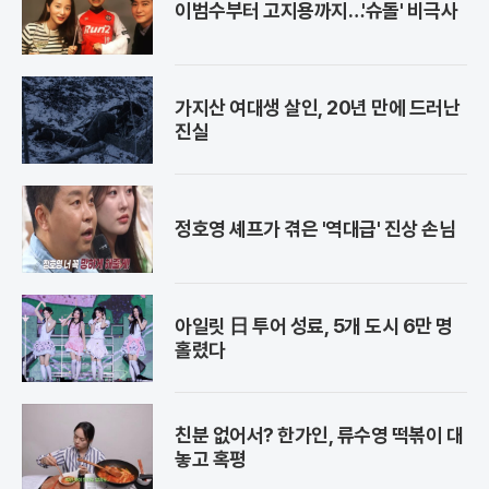
이범수부터 고지용까지…'슈돌' 비극사
가지산 여대생 살인, 20년 만에 드러난
진실
정호영 셰프가 겪은 '역대급' 진상 손님
아일릿 日 투어 성료, 5개 도시 6만 명
홀렸다
친분 없어서? 한가인, 류수영 떡볶이 대
놓고 혹평