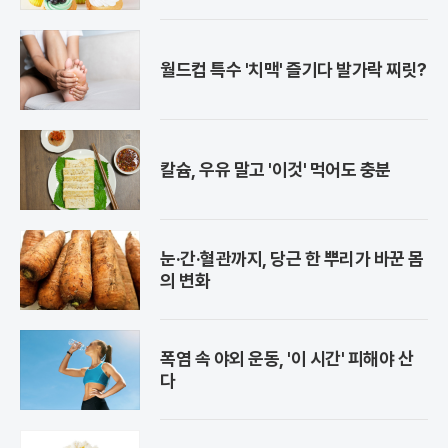
월드컵 특수 '치맥' 즐기다 발가락 찌릿?
칼슘, 우유 말고 '이것' 먹어도 충분
눈·간·혈관까지, 당근 한 뿌리가 바꾼 몸
의 변화
폭염 속 야외 운동, '이 시간' 피해야 산
다