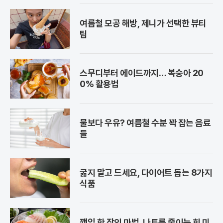
여름철 모공 해방, 제니가 선택한 뷰티
팁
스무디부터 에이드까지… 복숭아 20
0% 활용법
물보다 우유? 여름철 수분 꽉 잡는 음료
들
굶지 말고 드세요, 다이어트 돕는 8가지
식품
깻잎 한 장의 마법, 나트륨 줄이는 회 미