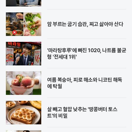
암 부르는 굽기 습관, 찌고 삶아야 산다
'마라탕후루'에 빠진 1020, 나트륨 불균
형 '전세대 1위'
여름 복숭아, 피로 해소와 니코틴 해독
에 탁월
살 빼고 혈압 낮추는 '땅콩버터 토스
트'의 비밀