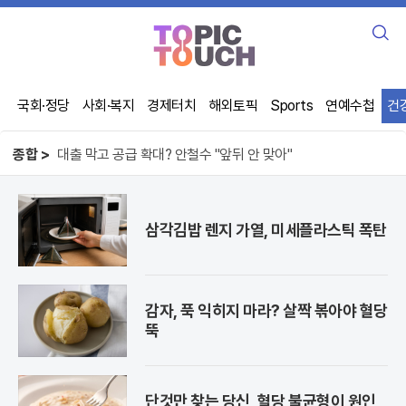
검
색
국회·정당
사회·복지
경제터치
해외토픽
Sports
연예수첩
건
종합 >
오뚜기 케챂 55년, 1인당 100개씩 먹었다
사기꾼이 주무른 제주 선거, 직원 강제 동원
대출 막고 공급 확대? 안철수 "앞뒤 안 맞아"
오뚜기 케챂 55년, 1인당 100개씩 먹었다
삼각김밥 렌지 가열, 미세플라스틱 폭탄
감자, 푹 익히지 마라? 살짝 볶아야 혈당
뚝
단것만 찾는 당신, 혈당 불균형이 원인