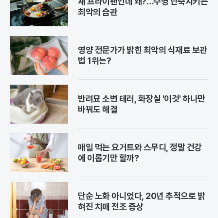
새 프라이팬인데 왜?…수명 단축시키는
최악의 습관
영양 전문가가 밝힌 최악의 식재료 보관
법 1위는?
반려묘 소변 테러, 화장실 '이것' 하나만
바꿔도 해결
매일 먹는 요거트와 스무디, 정말 건강
에 이롭기만 할까?
단순 노화 아니었다, 20년 추적으로 밝
혀진 치매 전조 증상