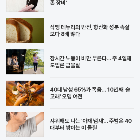
존 장비’
식빵 테두리의 반전, 항산화 성분 속살
보다 8배 많다
장시간 노동이 비만 부른다… 주 4일제
도입론 급물살
40대 남성 65%가 폭음… 10년째 '술
고래' 오명 여전
샤워해도 나는 '아재 냄새'… 주범은 40
대부터 쌓이는 이 물질