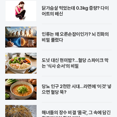
닭가슴살 먹었는데 0.3kg 증량? 다이
어트의 배신
인류는 왜 오른손잡이인가? 뇌 진화의
비밀 풀렸다
도넛 대신 현미밥?…혈당 스파이크 막
는 '식사 순서'의 비밀
당뇨 인구 2천만 시대…라면에 '이것' 넣
으면 혈당 뚝?
해녀들의 장수 비결 '몸국', 그 속에 담긴