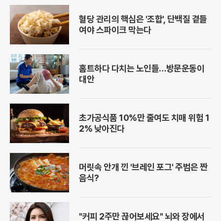
혈당 관리의 핵심은 '조합', 단백질 곁들
여야 스파이크 막는다
홈트하다 다치는 노인들…방문운동이
대안
초가공식품 10%만 줄여도 치매 위험 1
2% 낮아진다
머릿속 안개 낀 '브레인 포그' 주범은 짠
음식?
"커피 2주만 끊어보세요" 뇌와 장에서