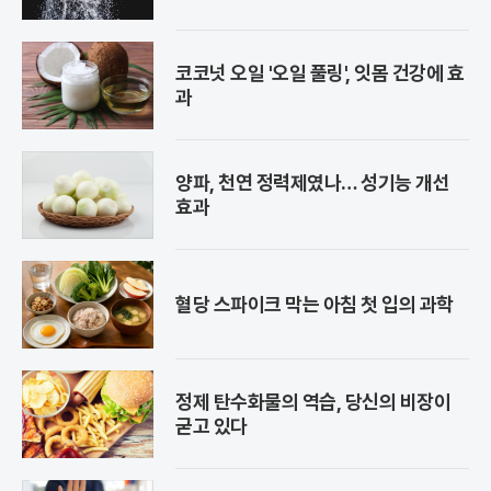
코코넛 오일 '오일 풀링', 잇몸 건강에 효
과
양파, 천연 정력제였나… 성기능 개선
효과
혈당 스파이크 막는 아침 첫 입의 과학
정제 탄수화물의 역습, 당신의 비장이
굳고 있다