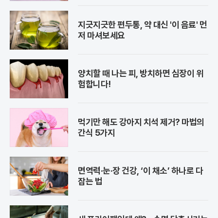
지긋지긋한 편두통, 약 대신 '이 음료' 먼
저 마셔보세요
양치할 때 나는 피, 방치하면 심장이 위
험합니다!
먹기만 해도 강아지 치석 제거? 마법의
간식 5가지
면역력·눈·장 건강, ‘이 채소’ 하나로 다
잡는 법