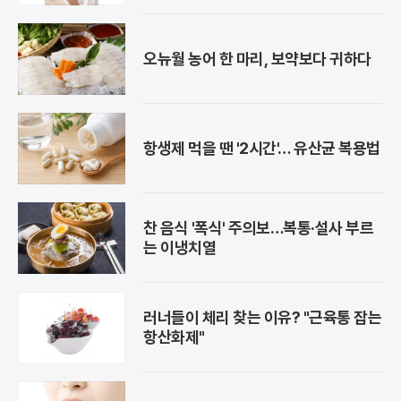
오뉴월 농어 한 마리, 보약보다 귀하다
항생제 먹을 땐 '2시간'… 유산균 복용법
찬 음식 '폭식' 주의보…복통·설사 부르
는 이냉치열
러너들이 체리 찾는 이유? "근육통 잡는
항산화제"