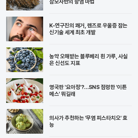
참모자반의 항염 마법
K-연구진의 쾌거, 렌즈로 우울증 잡는
신기술 세계 최초 개발
농약 오해받는 블루베리 흰 가루, 사실
은 신선도 지표
영국판 '요아정'?…SNS 점령한 '이튼
메스' 뭐길래
의사가 추천하는 '무염 피스타치오' 효
능