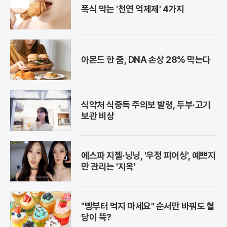
폭식 막는 '천연 억제제' 4가지
아몬드 한 줌, DNA 손상 28% 막는다
식약처 식중독 주의보 발령, 두부·고기
보관 비상
에스파 지젤·닝닝, '우정 피어싱', 예쁘지
만 관리는 '지옥'
"빵부터 먹지 마세요" 순서만 바꿔도 혈
당이 뚝?