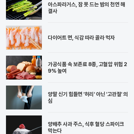
아스파라거스, 잠 못 드는 밤의 천연 해
결사
다이어트 면, 식감 따라 골라 먹자
가공식품 속 보존료 8종, 고혈압 위험 2
9% 높여
양말 신기 힘들면 '허리' 아닌 '고관절' 의
심
양배추 사과 주스, 식후 혈당 스파이크
막는다