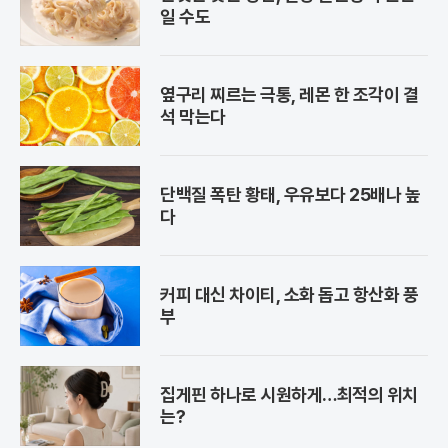
일 수도
옆구리 찌르는 극통, 레몬 한 조각이 결
석 막는다
단백질 폭탄 황태, 우유보다 25배나 높
다
커피 대신 차이티, 소화 돕고 항산화 풍
부
집게핀 하나로 시원하게…최적의 위치
는?