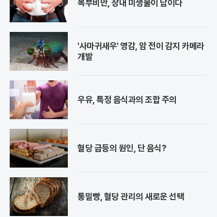
복부비만, 장내 미생물이 답이다
'사마귀새우' 영감, 암 전이 감지 카메라
개발
우유, 특정 음식과의 조합 주의
혈당 급등의 원인, 단 음식?
통밀빵, 혈당 관리의 새로운 선택