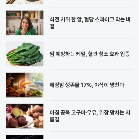
식전 키위 한 알, 혈당 스파이크 막는 비
결
암 예방하는 케일, 혈관 청소 효과 입증
췌장암 생존율 17%, 야식이 망친다
아침 공복 고구마·우유, 위장 망치는 지
름길