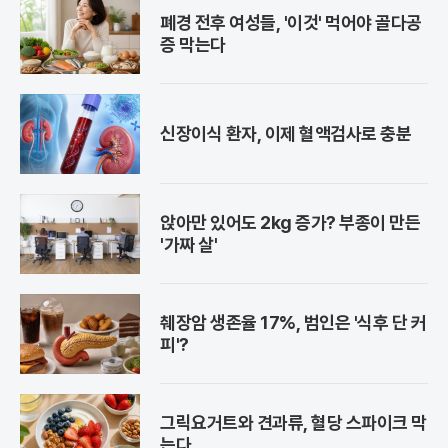
폐경 전후 여성들, '이것' 먹어야 골다공
증 막는다
신장이식 환자, 이제 혈액검사로 충분
앉아만 있어도 2kg 증가? 부종이 만든
'가짜 살'
췌장암 생존율 17%, 범인은 '식후 단 커
피'?
그릭요거트와 견과류, 혈당 스파이크 막
는다