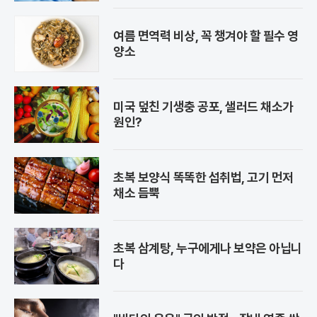
여름 면역력 비상, 꼭 챙겨야 할 필수 영
양소
미국 덮친 기생충 공포, 샐러드 채소가
원인?
초복 보양식 똑똑한 섭취법, 고기 먼저
채소 듬뿍
초복 삼계탕, 누구에게나 보약은 아닙니
다