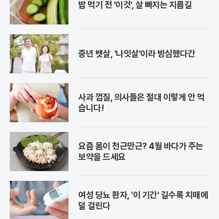
밥 먹기 전 '이것', 살 빠지는 지름길
중년 뱃살, '나잇살'이라 방심했다간
사과 껍질, 의사들은 절대 이렇게 안 먹
습니다!
요즘 몸이 천근만근? 4월 바다가 주는
보약을 드세요
여성 당뇨 환자, '이 기간' 길수록 치매에
덜 걸린다