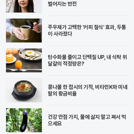
벌어지는 반전
주우재가 고백한 '커피 절식' 효과, 두통
이 사라졌다
탄수화물 줄이고 단백질 UP, 내 식탁 위
달걀의 적정량은?
콩나물 한 접시의 기적, 비타민K와 미네
랄의 황금비율
건강 만점 가지, 물에 삶지 말고 쪄서 먹
으세요