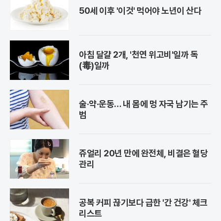
50세 이후 '이것' 먹어야 노년이 산다
아침 달걀 2개, '천연 위고비'일까 독
(毒)일까
술·약·운동… 내 몸에 멍 자국 남기는 주
범
쥬얼리 20년 만에 완전체, 비결은 혈당
관리
공복 커피 끊기보다 급한 '간 건강' 체크
리스트