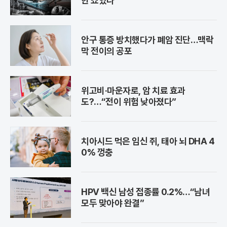
한 쇼였나
안구 통증 방치했다가 폐암 진단…맥락
막 전이의 공포
위고비·마운자로, 암 치료 효과
도?…“전이 위험 낮아졌다”
치아시드 먹은 임신 쥐, 태아 뇌 DHA 4
0% 껑충
HPV 백신 남성 접종률 0.2%…“남녀
모두 맞아야 완결”