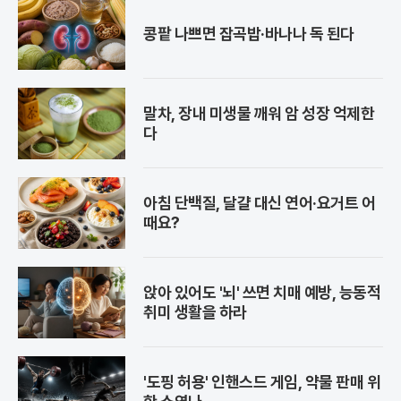
콩팥 나쁘면 잡곡밥·바나나 독 된다
말차, 장내 미생물 깨워 암 성장 억제한
다
아침 단백질, 달걀 대신 연어·요거트 어
때요?
앉아 있어도 '뇌' 쓰면 치매 예방, 능동적
취미 생활을 하라
'도핑 허용' 인핸스드 게임, 약물 판매 위