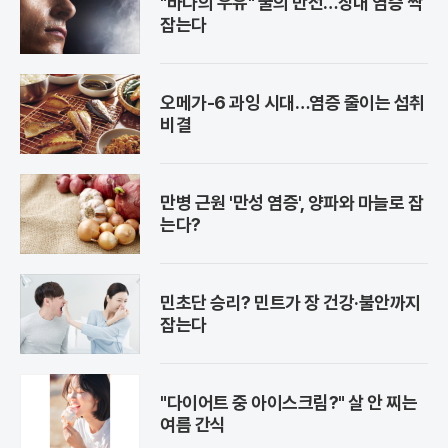
"바다의 우유" 굴의 반전…장내 염증 싹
잡는다
오메가-6 과잉 시대…염증 줄이는 섭취
비결
만병 근원 '만성 염증', 양파와 마늘로 잡
는다?
민초단 승리? 민트가 장 건강·불안까지
잡는다
"다이어트 중 아이스크림?" 살 안 찌는
여름 간식