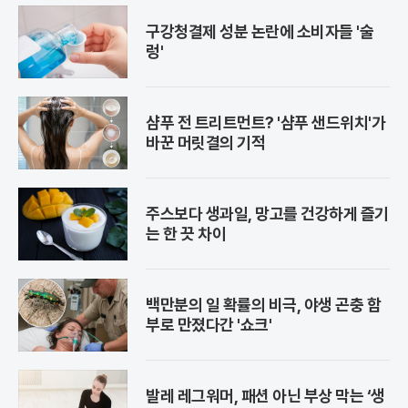
구강청결제 성분 논란에 소비자들 '술
렁'
샴푸 전 트리트먼트? '샴푸 샌드위치'가
바꾼 머릿결의 기적
주스보다 생과일, 망고를 건강하게 즐기
는 한 끗 차이
백만분의 일 확률의 비극, 야생 곤충 함
부로 만졌다간 '쇼크'
발레 레그워머, 패션 아닌 부상 막는 ‘생